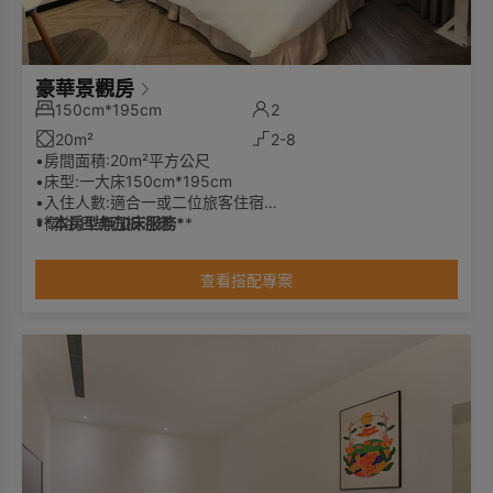
豪華景觀房
150cm*195cm
2
20m²
2-8
•房間面積:20m²平方公尺
•床型:一大床150cm*195cm
•入住人數:適合一或二位旅客住宿
•衛浴:日式石板浴缸
**本房型無加床服務*
*
•景觀:皆有對外窗，採光明亮可欣賞街景
查看搭配專案