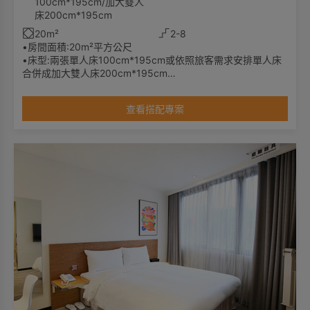
100cm*195cm/加大雙人
床200cm*195cm
20m²
2-8
•房間面積:20m²平方公尺
•床型:兩張單人床100cm*195cm或依照旅客需求安排單人床
合併成加大雙人床200cm*195cm
•入住人數:適合一或二位旅客住宿
•衛浴:淋浴
查看搭配專案
•景觀:無窗
**本房型無加床服務**