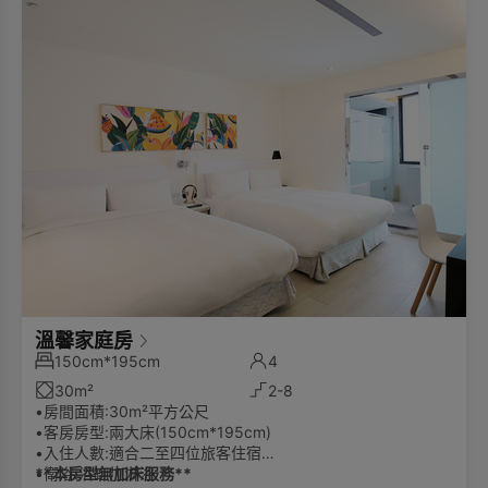
溫馨家庭房
150cm*195cm
4
30m²
2-8
•房間面積:30m²平方公尺
•客房房型:兩大床(150cm*195cm)
•入住人數:適合二至四位旅客住宿
•衛浴:浴缸加淋浴
**本房型無加床服務**