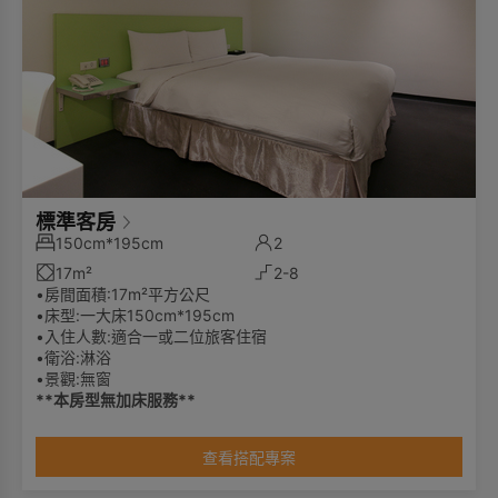
標準客房
150cm*195cm
2
17m²
2-8
•房間面積:17m²平方公尺
•床型:一大床150cm*195cm
•入住人數:適合一或二位旅客住宿
•衛浴:淋浴
•景觀:無窗
**本房型無加床服務**
查看搭配專案