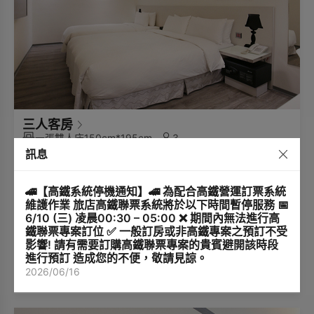
三人客房
一張雙人床150cm*195cm
3
及一張單人床
訊息
100cm*195cm
21m²
2-8
🚄【高鐵系統停機通知】🚄 為配合高鐵營運訂票系統
•房間面積:21m²平方公尺
維護作業 旅店高鐵聯票系統將於以下時間暫停服務 📅
•客房房型:一張雙人床150cm*195cm及一張單人床
6/10 (三) 凌晨00:30 – 05:00 ❌ 期間內無法進行高
100cm*195cm
鐵聯票專案訂位 ✅ 一般訂房或非高鐵專案之預訂不受
•入住人數:適合二至三位旅客住宿
**本房型無加床服務**
影響! 請有需要訂購高鐵聯票專案的貴賓避開該時段
•衛浴:淋浴
進行預訂 造成您的不便，敬請見諒。
•景觀:無窗
2026/06/16
查看搭配專案