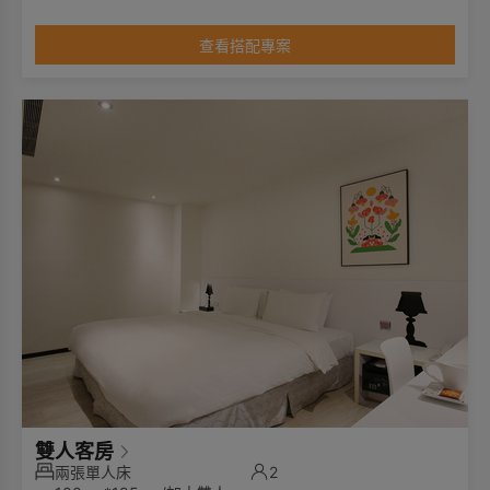
•衛浴:淋浴，部份有浴缸
•景觀:部分有窗
查看搭配專案
**房型須以現場狀況安排，無法指定**
**本房型無加床服務**
雙人客房
兩張單人床
2