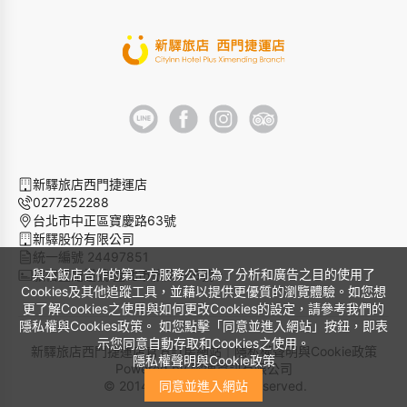
新驛旅店西門捷運店
0277252288
台北市中正區寶慶路63號
新驛股份有限公司
統一編號 24497851
與本飯店合作的第三方服務公司為了分析和廣告之目的使用了
旅宿登記證號 臺北市旅館366號
Cookies及其他追蹤工具，並藉以提供更優質的瀏覽體驗。如您想
更了解Cookies之使用與如何更改Cookies的設定，請參考我們的
隱私權與Cookies政策。 如您點擊「同意並進入網站」按鈕，即表
示您同意自動存取和Cookies之使用。
新驛旅店西門捷運店官方訂房網站｜
隱私權聲明與Cookie政策
隱私權聲明與Cookie政策
Powered by
曜通資訊有限公司
© 2014-2026 All Rights Reserved.
同意並進入網站