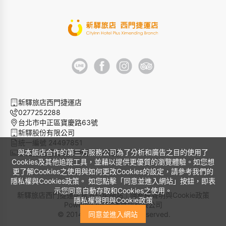
新驛旅店西門捷運店
0277252288
台北市中正區寶慶路63號
新驛股份有限公司
統一編號 24497851
與本飯店合作的第三方服務公司為了分析和廣告之目的使用了
旅宿登記證號 臺北市旅館366號
Cookies及其他追蹤工具，並藉以提供更優質的瀏覽體驗。如您想
更了解Cookies之使用與如何更改Cookies的設定，請參考我們的
隱私權與Cookies政策。 如您點擊「同意並進入網站」按鈕，即表
示您同意自動存取和Cookies之使用。
新驛旅店西門捷運店官方訂房網站｜
隱私權聲明與Cookie政策
隱私權聲明與Cookie政策
Powered by
曜通資訊有限公司
© 2014-2026 All Rights Reserved.
同意並進入網站