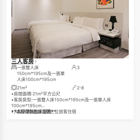
三人客房
一張雙人床
3
150cm*195cm及一張單
人床100cm*195cm
21m²
2-8
•房間面積:21m²平方公尺
•客房房型:一張雙人床150cm*195cm及一張單人床
100cm*195cm
•入住人數:適合二至三位旅客住宿
**本房型無加床服務**
•衛浴:淋浴
•景觀:無窗