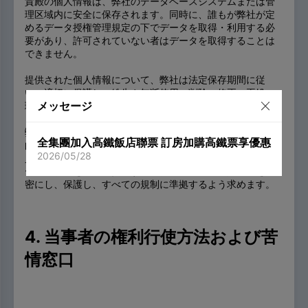
貴殿の個人情報は、弊社のデータベースシステムまたは管
理区域内に安全に保存されます。同時に、誰もが弊社が定
めるデータ授権管理規定の下でデータを取得・利用する必
要があり、許可されていない者はデータを取得することは
できません。
提供された個人情報について、弊社は法定保存期間に従
い、適切に保護し、紛失や無断使用、削除、修正、再処
メッセージ
理、公開を防ぎます。
弊社は、個人情報を取り扱う際に、法令で定められた物理
全集團加入高鐵飯店聯票 訂房加購高鐵票享優惠
的、電子的、手続きの安全基準に従って処理します。従業
2026/05/28
員には個人情報を適切に取り扱うよう訓練しています。サ
ービス提供を他社に委託する場合、取得した個人情報を秘
密にし、保護し、すべての規制に準拠するよう求めます。
4. 当事者の権利行使方法および苦
情窓口