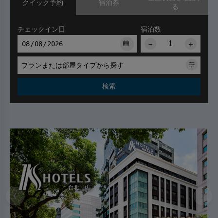
クイック予約
宿泊券
る
チェックイン日
宿泊数
－
＋
プランまたは部屋タイプから探す
検索
‹
›