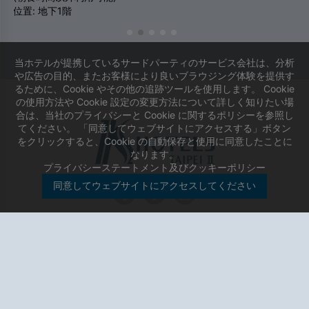
位置: 地下1階
当ホテルが提携しているサードパーティのサービス会社は、分析
や広告の目的、またお客様により良いブラウジング体験を提供す
るために、Cookie やその他の追跡ツールを使用します。 Cookie
の使用方法や Cookie 設定の変更方法について詳しく知りたい場
合は、当社のプライバシーと Cookie に関するポリシーを参照し
てください。 「同意してウェブサイトにアクセスする」ボタン
をクリックすると、Cookie の自動保存と使用に同意したことに
なります。
プライバシーステートメント及びクッキーポリシー
同意してウェブサイトにアクセスしてください
K Hotel Taipei II
886225255555
台北市中山区中山北路2段139号
柯達大飯店股份有限公司中山分公司
会社番号 70491824