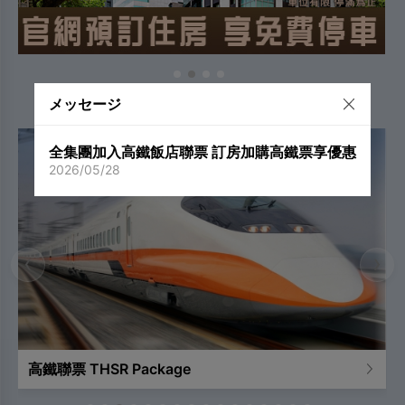
メッセージ
全集團加入高鐵飯店聯票 訂房加購高鐵票享優惠
2026/05/28
‹
›
高鐵聯票 THSR Package