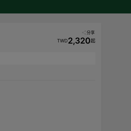
分享
2,320
TWD
起