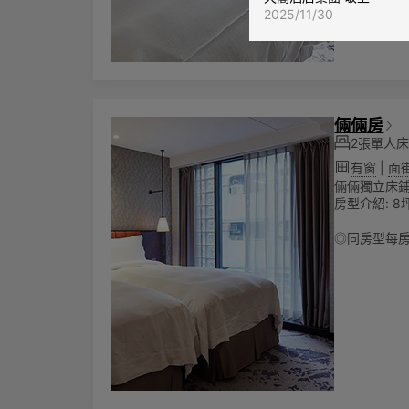
2025/11/30
倆倆房
2張單人
有窗
|
面
倆倆獨立床
房型介紹: 8坪
◎同房型每