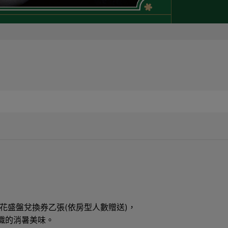
花盛盤兌換券乙張(依房型人數贈送)，
織的消暑美味。