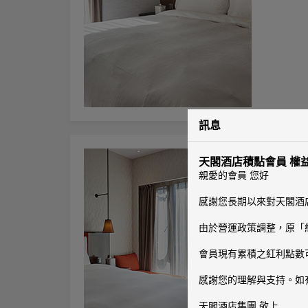
訊息
雲典房
天閣酒店積點會員 權
1張一大床
親愛的會員 您好
有窗
|
面
玻璃磚層疊
感謝您長期以來對天閣酒
房型介紹: 6坪
由於營運政策調整，原「紅
◎同房型每
會員現有累積之紅利點數可
感謝您的理解與支持。如
天閣酒店集團 敬上