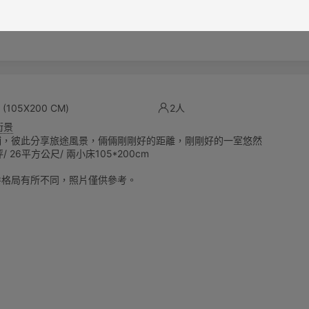
床
(105X200 CM)
2人
街景
鋪，彼此分享旅途風景，倆倆剛剛好的距離，剛剛好的一室悠然
/ 26平方公尺/ 兩小床105*200cm
房格局有所不同，照片僅供參考。