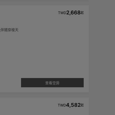
2,668
TWD
起
光伴隨穿梭天
查看空房
4,582
TWD
起