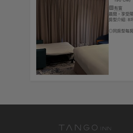
有窗
晨間，享受
房型介紹: 8坪
◎同房型每