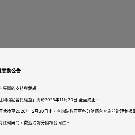
益異動公告
(150 X 190 CM)
2人
街景
的光影，搭配奈米微氣泡滋潤，富饒歷史悠長的五條通窗景，典藏於繁華
店集團的支持與愛護。
/ 19平方公尺/ 一大床160*200cm
利積點會員權益」將於2025年11月30日 全面終止。
房格局有所不同，照片僅供參考。
兌換至2026年12月30日止，查詢點數可至各分館櫃台查詢並辦理兌
有任何疑問，歡迎洽詢分館櫃台同仁。