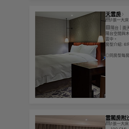
天雲房
1張一大床
陽台
|
面
陽台空間與
雲中。
房型介紹: 6坪
◎同房型每
雲閣房附
1張一大
190 CM)