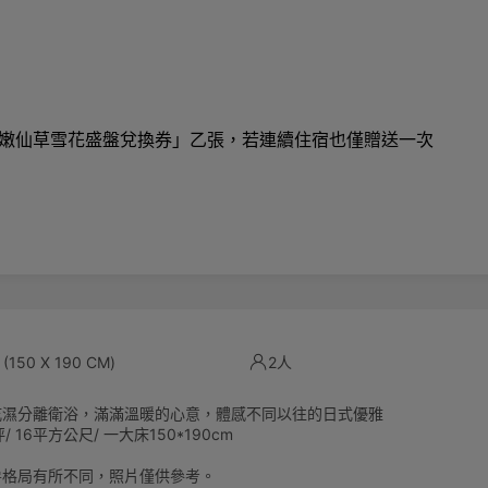
嫩仙草雪花盛盤兌換券」乙張，若連續住宿也僅贈送一次
(150 X 190 CM)
2人
乾濕分離衛浴，滿滿溫暖的心意，體感不同以往的日式優雅
/ 16平方公尺/ 一大床150*190cm
房格局有所不同，照片僅供參考。