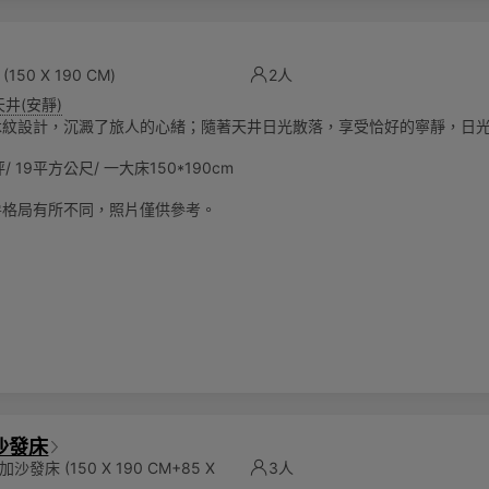
(150 X 190 CM)
2人
天井(安靜)
木紋設計，沉澱了旅人的心緒；隨著天井日光散落，享受恰好的寧靜，日
/ 19平方公尺/ 一大床150*190cm
房格局有所不同，照片僅供參考。
沙發床
床加沙發床
(150 X 190 CM+85 X
3人