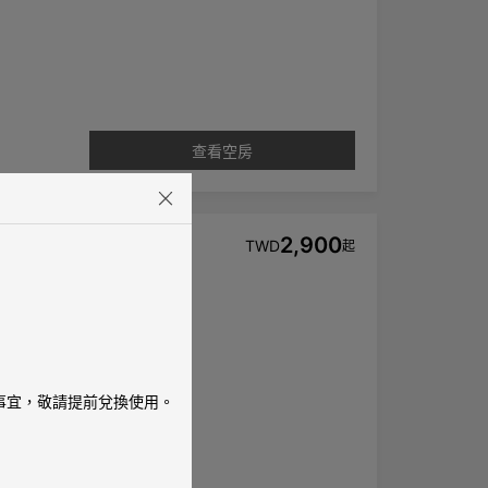
查看空房
2,900
TWD
起
的愜意。
換事宜，敬請提前兌換使用。