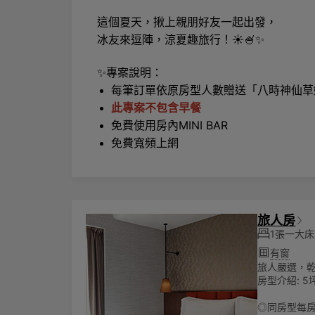
這個夏天，揪上親朋好友一起出發，
冰友來逗陣，涼夏趣旅行！☀️🍧✨
✨專案說明：
每筆訂單依原房型人數贈送「八時神仙草
此專案不包含早餐
免費使用房內MINI BAR
免費寬頻上網
旅人房
1張一大床
有窗
旅人嚴選，
房型介紹: 5坪
◎同房型每