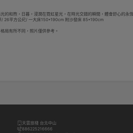
陽光的和煦，日暮，浸潤在霓虹星光，在時光交錯的瞬間，體會舒心的永
/ 26平方公尺/ 一大床150*190cm 附沙發床 85*190cm
房格局有所不同，照片僅供參考。
天雲旅棧 台北中山
886225216666