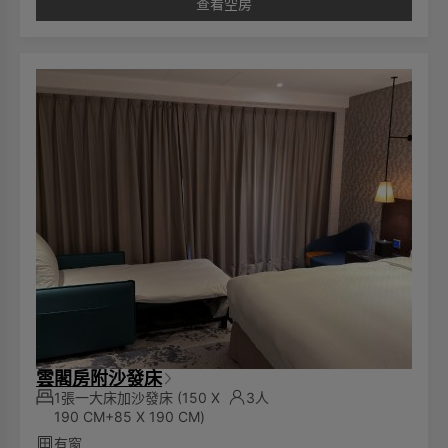
查看空房
雲閣房附沙發床
1張一大床加沙發床
(150 X
3人
190 CM+85 X 190 CM)
有窗