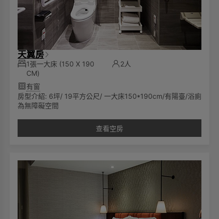
天翼房
1張一大床
(150 X 190
2人
CM)
有窗
房型介紹: 6坪/ 19平方公尺/ 一大床150*190cm/有陽臺/浴廁
為無障礙空間
查看空房