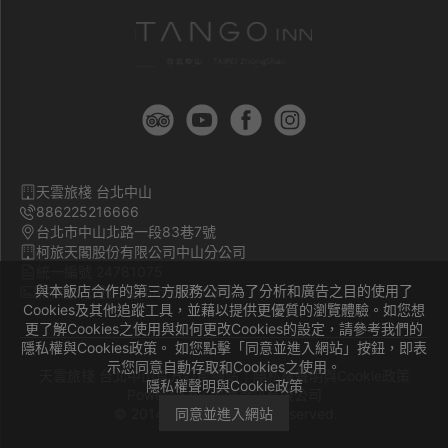
天雲旅棧 台北中山
886225216666
台北市中山北路一段83巷7號
柯旅天閣股份有限公司中山分公司
統一編號 24781075
與本飯店合作的第三方服務公司為了分析和廣告之目的使用了
旅宿登記證號 臺北市旅館704號
Cookies及其他追蹤工具，並藉以提供更優質的瀏覽體驗。如您想
更了解Cookies之使用與如何更改Cookies的設定，請參考我們的
隱私權與Cookies政策。 如您點擊「同意並進入網站」按鈕，即表
示您同意自動存取和Cookies之使用。
天雲旅棧 台北中山官方訂房網站｜
隱私權聲明與Cookie政策
隱私權聲明與Cookie政策
Powered by
曜通資訊有限公司
© 2014-2026 All Rights Reserved.
同意並進入網站