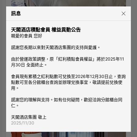
訊息
天悅房
1張一大床
(150 X 190
2人
CM)
天閣酒店積點會員 權益異動公告
有窗
|
陽台
親愛的會員 您好
開闊宜人的陽台外，貼心的洗衣設備，明亮的空間內，擁有
舒適大床與浴缸；在溫文閒適的空間，享受自在的愉悅。
感謝您長期以來對天閣酒店集團的支持與愛護。
房型介紹: 6坪/ 19平方公尺/ 一大床160*200cm
由於營運政策調整，原「紅利積點會員權益」將於2025年11
◎同房型每房格局有所不同，照片僅供參考。
月30日 全面終止。
查看空房
會員現有累積之紅利點數可兌換至2026年12月30日止，查詢
點數可至各分館櫃台查詢並辦理兌換事宜，敬請提前兌換使
用。
感謝您的理解與支持。如有任何疑問，歡迎洽詢分館櫃台同
仁。
天閣酒店集團 敬上
2025/11/30