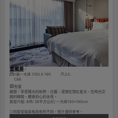
雲閣房
1張一大床
(150 X 190
2人
CM)
有窗
晨間，享受陽光的和煦，日暮，浸潤在霓虹星光，在時光交
錯的瞬間，體會舒心的永恆。
房型介紹: 8坪/ 26平方公尺/ 一大床150*190cm
◎同房型每房格局有所不同，照片僅供參考。