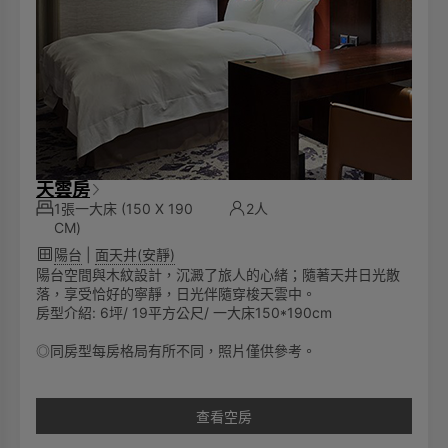
天雲房
1張一大床
(150 X 190
2人
CM)
陽台
|
面天井(安靜)
陽台空間與木紋設計，沉澱了旅人的心緒；隨著天井日光散
落，享受恰好的寧靜，日光伴隨穿梭天雲中。
房型介紹: 6坪/ 19平方公尺/ 一大床150*190cm
◎同房型每房格局有所不同，照片僅供參考。
查看空房