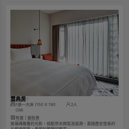
雲典房
1張一大床
(150 X 190
2人
CM)
有窗
|
面街景
玻璃磚層疊的光影，搭配奈米微氣泡滋潤，富饒歷史悠長的
五條通窗景，典藏於繁華的愜意。