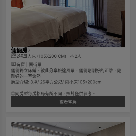
倆倆房
2張單人床
(105X200 CM)
2人
有窗
|
面街景
倆倆獨立床鋪，彼此分享旅途風景，倆倆剛剛好的距離，剛
剛好的一室悠然
房型介紹: 8坪/ 26平方公尺/ 兩小床105*200cm
◎同房型每房格局有所不同，照片僅供參考。
查看空房