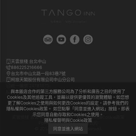
天雲旅棧 台北中山
886225216666
台北市中山北路一段83巷7號
柯旅天閣股份有限公司中山分公司
統一編號 24781075
與本飯店合作的第三方服務公司為了分析和廣告之目的使用了
旅宿登記證號 臺北市旅館704號
Cookies及其他追蹤工具，並藉以提供更優質的瀏覽體驗。如您想
更了解Cookies之使用與如何更改Cookies的設定，請參考我們的
隱私權與Cookies政策。 如您點擊「同意並進入網站」按鈕，即表
示您同意自動存取和Cookies之使用。
天雲旅棧 台北中山官方訂房網站｜
隱私權聲明與Cookie政策
隱私權聲明與Cookie政策
Powered by
曜通資訊有限公司
© 2014-2026 All Rights Reserved.
同意並進入網站