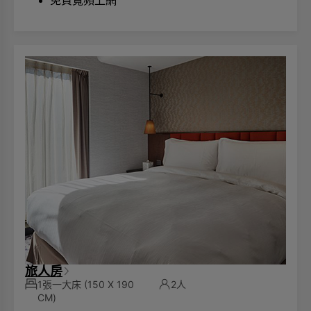
免費寬頻上網
旅人房
1張一大床
(150 X 190
2人
CM)