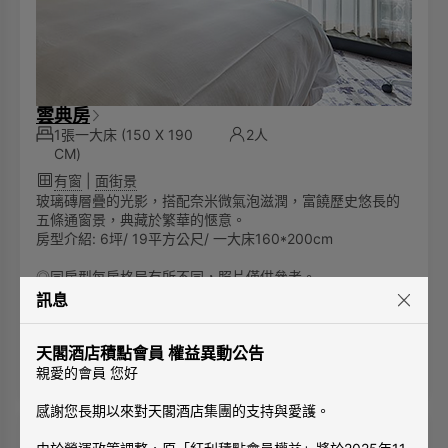
雲典房
1張一大床
(150 X 190
2人
CM)
有窗
|
面街景
玻璃磚層疊的光影，搭配奈米微氣泡滋潤，富饒歷史悠長的
五條通窗景，典藏於繁華的愜意。
房型介紹: 6坪/ 19平方公尺/ 一大床160*200cm
◎同房型每房格局有所不同，照片僅供參考。
訊息
2,900
TWD
起
天閣酒店積點會員 權益異動公告
查看空房
親愛的會員 您好
感謝您長期以來對天閣酒店集團的支持與愛護。