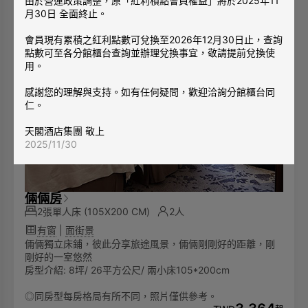
由於營運政策調整，原「紅利積點會員權益」將於2025年11
月30日 全面終止。
會員現有累積之紅利點數可兌換至2026年12月30日止，查詢
點數可至各分館櫃台查詢並辦理兌換事宜，敬請提前兌換使
用。
感謝您的理解與支持。如有任何疑問，歡迎洽詢分館櫃台同
仁。
天閣酒店集團 敬上
2025/11/30
倆倆房
2張單人床
(105X200 CM)
2人
有窗
|
面街景
倆倆獨立床鋪，彼此分享旅途風景，倆倆剛剛好的距離，剛
剛好的一室悠然
房型介紹: 8坪/ 26平方公尺/ 兩小床105*200cm
◎同房型每房格局有所不同，照片僅供參考。