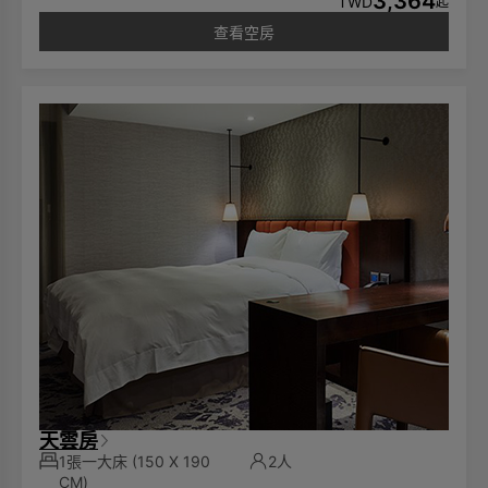
3,364
TWD
起
查看空房
天雲房
1張一大床
(150 X 190
2人
CM)