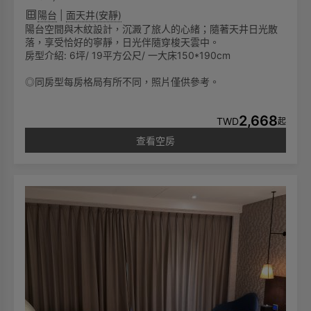
陽台
|
面天井(安靜)
陽台空間與木紋設計，沉澱了旅人的心緒；隨著天井日光散
落，享受恰好的寧靜，日光伴隨穿梭天雲中。
房型介紹: 6坪/ 19平方公尺/ 一大床150*190cm
◎同房型每房格局有所不同，照片僅供參考。
2,668
TWD
起
查看空房