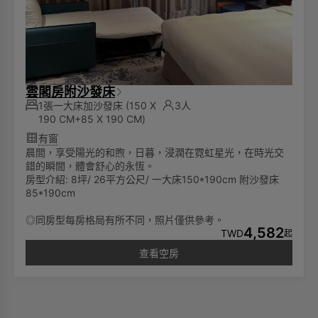
雲閣房附沙發床
1張一大床加沙發床
(150 X
3人
190 CM+85 X 190 CM)
有窗
晨間，享受陽光的和煦，日暮，浸潤在霓虹星光，在時光交
錯的瞬間，體會舒心的永恆。
房型介紹: 8坪/ 26平方公尺/ 一大床150*190cm 附沙發床
85*190cm
◎同房型每房格局有所不同，照片僅供參考。
4,582
TWD
起
查看空房