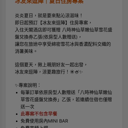
冰友來逗陣｜夏日住房專案
炎炎夏日，就是要來點沁涼滋味！
即日起預訂【冰友來逗陣】住房專案，
入住天閣酒店即可獲贈 八時神仙草嫩仙草雪花盛
盤兌換券乙張(依房型人數贈送)，
讓您在旅途中享受綿密雪花冰與香濃配料交織的
消暑美味。
這個夏天，揪上親朋好友一起出發，
冰友來逗陣，涼夏趣旅行！☀️🍧✨
✨專案說明：
每筆訂單依原房型人數贈送「八時神仙草嫩仙
草雪花盛盤兌換券」乙張，若連續住宿也僅贈
送一次
此專案不包含早餐
免費使用房內MINI BAR