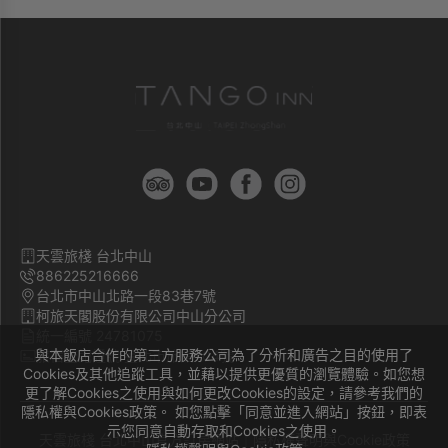
天雲旅棧 台北中山
886225216666
台北市中山北路一段83巷7號
柯旅天閣股份有限公司中山分公司
統一編號 24781075
與本飯店合作的第三方服務公司為了分析和廣告之目的使用了
旅宿登記證號 臺北市旅館704號
Cookies及其他追蹤工具，並藉以提供更優質的瀏覽體驗。如您想
更了解Cookies之使用與如何更改Cookies的設定，請參考我們的
隱私權與Cookies政策。 如您點擊「同意並進入網站」按鈕，即表
示您同意自動存取和Cookies之使用。
天雲旅棧 台北中山官方訂房網站｜
隱私權聲明與Cookie政策