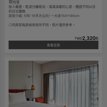
有窗
旅人嚴選，乾濕分離衛浴，滿滿溫暖的心意，體感不同以往
的日式優雅
房型介紹: 5坪/ 16平方公尺/ 一大床150*190cm
◎同房型每房格局有所不同，照片僅供參考。
2,320
TWD
起
查看空房