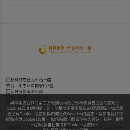
新驛旅店台北車站一館
台北市中正區懷寧街7號
新驛股份有限公司
統一編號 24474409
與本飯店合作的第三方服務公司為了分析和廣告之目的使用了
旅宿登記證號 臺北市旅館193號
Cookies及其他追蹤工具，並藉以提供更優質的瀏覽體驗。如您想
更了解Cookies之使用與如何更改Cookies的設定，請參考我們的
隱私權與Cookies政策。 如您點擊「同意並進入網站」按鈕，即表
示您同意自動存取和Cookies之使用。
新驛旅店台北車站一館官方訂房網站｜
隱私權聲明與Cookie政策