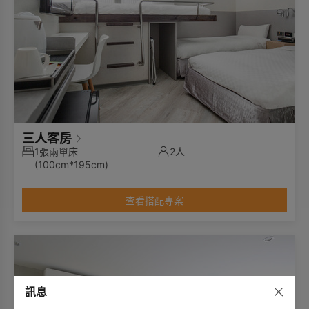
三人客房
1張兩單床
2人
(100cm*195cm)
查看搭配專案
訊息