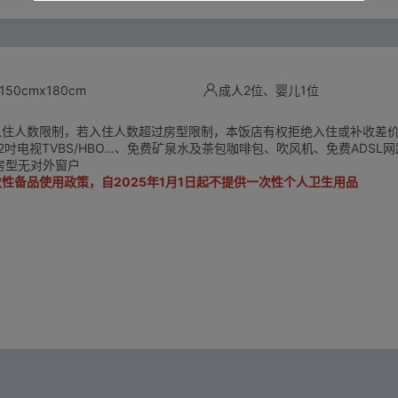
50cmx180cm
成人2位、婴儿1位
入住人数限制，若入住人数超过房型限制，本饭店有权拒绝入住或补收差
2吋电视TVBS/HBO…、免费矿泉水及茶包咖啡包、吹风机、免费ADSL
房型无对外窗户
性备品使用政策，自​​2025年1月1日起不提供一次性个人卫生用品