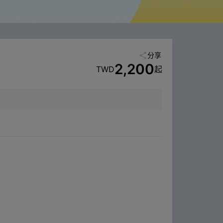
分享
2,200
TWD
起