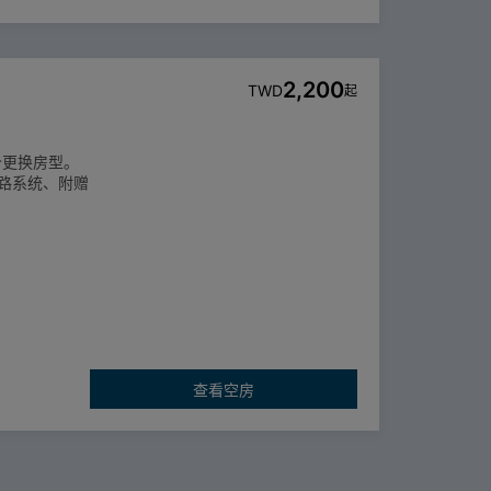
2,200
TWD
起
价更换房型。
网路系统、附赠
查看空房