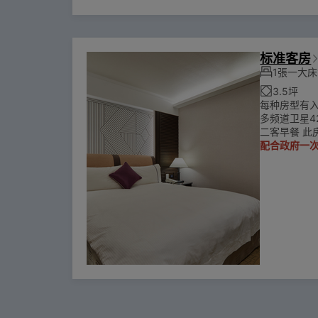
标准客房
1張一大床1
3.5坪
每种房型有
多频道卫星4
二客早餐 此
配合政府一次