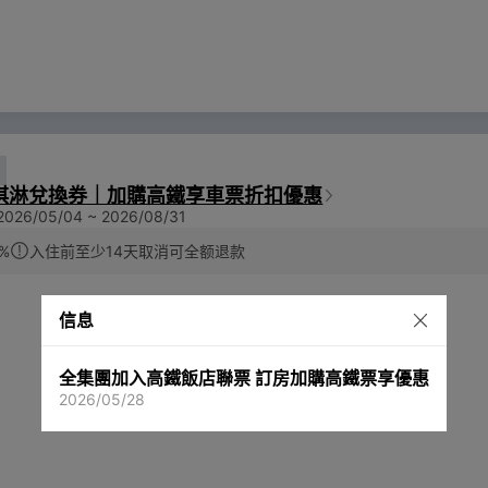
淇淋兌換券｜加購高鐵享車票折扣優惠
26/05/04 ~ 2026/08/31
%
入住前至少14天取消可全额退款
信息
全集團加入高鐵飯店聯票 訂房加購高鐵票享優惠
2026/05/28