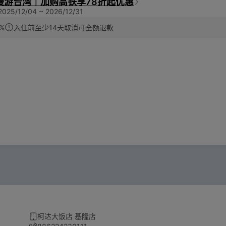
慢游台湾｜加购高铁享78折起优惠
25/12/04 ~ 2026/12/31
%
入住前至少14天取消可全额退款
柯达大饭店 基隆店