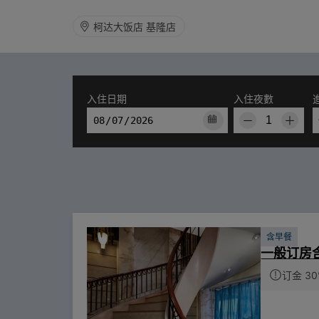
柯达大饭店 基隆店
入住日期
入住夜數
－
＋
含早餐
一般订房
订金 30