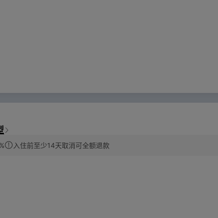
型
%
入住前至少14天取消可全额退款