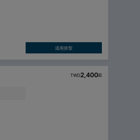
适用房型
2,400
TWD
起