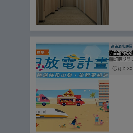
高铁酒店联票
贈全家冰
訂購期間 20
订金 30