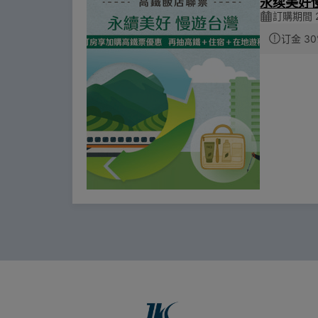
永续美好
訂購期間 20
订金 30