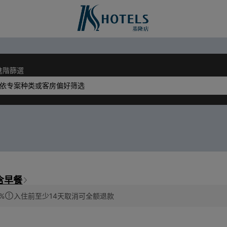
進階篩選
依专案种类或客房偏好筛选
含早餐
%
入住前至少14天取消可全额退款