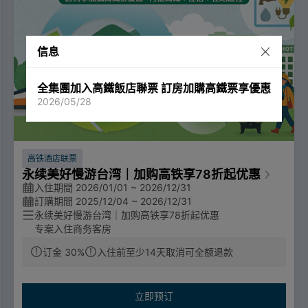
信息
全集團加入高鐵飯店聯票 訂房加購高鐵票享優惠
2026/05/28
高铁酒店联票
永续美好慢游台湾｜加购高铁享78折起优惠
入住期間 2026/01/01 ~ 2026/12/31
訂購期間 2025/12/04 ~ 2026/12/31
永续美好慢游台湾｜加购高铁享78折起优惠
专案入住商务客房
响应环保，自带环保杯可外带现磨咖啡。
订金 30%
入住前至少14天取消可全额退款
平日（周日～周四）连续入住不打扫，第二晚房价再减200
元。
立即预订