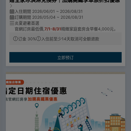
贈全家冰淇淋兌換券｜加購高鐵享車票折扣優惠
入住期間 2026/06/01 ~ 2026/08/31
訂購期間 2026/05/04 ~ 2026/08/31
炎夏避暑首選
官網訂房最低價,
7/1-8/31
精緻家庭套房含早餐4,000元，
入住期間皆贈全家冰淇淋兌換券
订金 30%
入住前至少14天取消可全额退款
票價優惠
🔼成人票：標準車廂對號座或商務車廂搭乘享全票票價95
立即预订
折優惠。
🔼優待票：符合敬老、愛心、孩童身分者，享全額票價之5
折優惠。