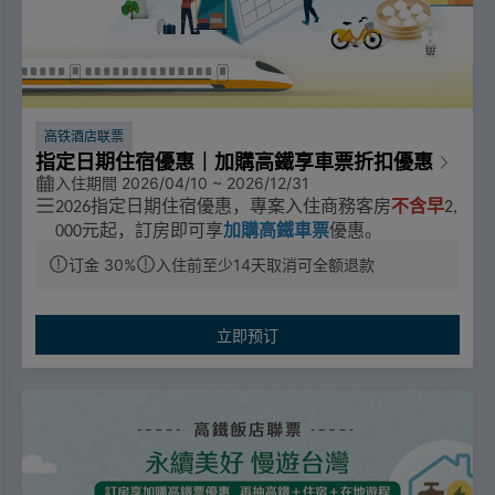
高铁酒店联票
指定日期住宿優惠｜加購高鐵享車票折扣優惠
入住期間 2026/04/10 ~ 2026/12/31
指定日期住宿優惠，專案入住商務客房
不含早
2026
2,
元起，訂房即可享
加購高鐵車票
優惠。
000
活動期間：2026/4/10-2026/12/31
订金 30%
入住前至少14天取消可全额退款
票價優惠
🔼成人票：標準車廂對號座或商務車廂搭乘享全票票價95
立即预订
折優惠。
🔼優待票：符合敬老、愛心、孩童身分者，享全額票價之5
折優惠。