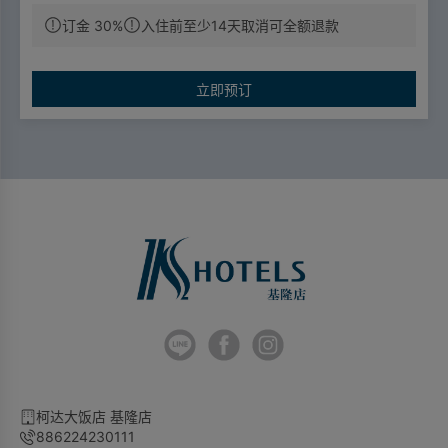
订金 30%
入住前至少14天取消可全额退款
票價優惠
🔼成人票：標準車廂對號座或商務車廂搭乘享全票票價95
立即预订
折優惠。
🔼優待票：符合敬老、愛心、孩童身分者，享全額票價之5
折優惠。
柯达大饭店 基隆店
886224230111