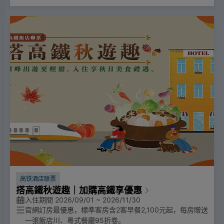
高铁酒店联票
搭高鐵秋遊趣｜加購高鐵享優惠
入住期間 2026/09/01 ~ 2026/11/30
2
2,100
官網訂房最優惠，標準客房含
客早餐
元起，每房贈送
95
一張飯店川、粵式餐廳
折卷。