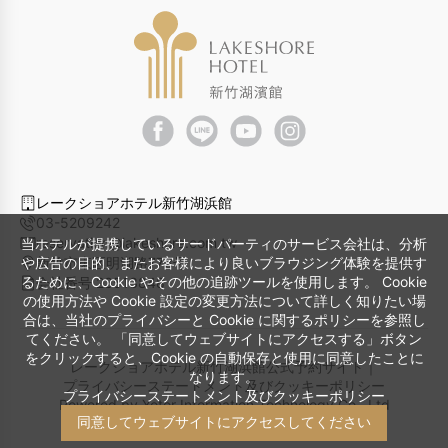
レークショアホテル新竹湖浜館
03-5209242
reservation@lakeshore.com.tw
当ホテルが提携しているサードパーティのサービス会社は、分析
や広告の目的、またお客様により良いブラウジング体験を提供す
新竹市東区明湖路773号
るために、Cookie やその他の追跡ツールを使用します。 Cookie
会社番号 23513848
の使用方法や Cookie 設定の変更方法について詳しく知りたい場
合は、当社のプライバシーと Cookie に関するポリシーを参照し
てください。 「同意してウェブサイトにアクセスする」ボタン
をクリックすると、Cookie の自動保存と使用に同意したことに
レークショアホテル新竹湖浜館公式予約サイト｜
なります。
プライバシーステートメント及びクッキーポリシー
プライバシーステートメント及びクッキーポリシー
Powered by
Yotor Information Technology Co., Ltd
同意してウェブサイトにアクセスしてください
© 2014-2026 All Rights Reserved.