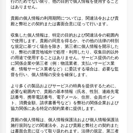
行のためでない限り、他の目的で個人情報を使用すること
はありません。
貴殿の個人情報の利用期間については、関連法令および貴
殿と弊社との契約または書面合意に従って行います。
収集した個人情報は、特定の目的および関連法令の範囲内
で使用します。貴殿の同意を得るか、その他の法律の特別
な規定に基づく場合を除き、第三者に個人情報を開示した
り、弊社の運営地域外で処理・利用したり、収集目的以外
の用途で使用することはありません。サービス提供のため
に関係企業や第三者（例：物流業者、支払いサービス業
者、情報サービス業者など）に委託する場合は、必要な監
督を行い、個人情報の安全を確保します。
より多くの製品およびサービスの特典を提供するために、
必要な範囲内で、貴殿の基本情報（氏名、性別、連絡先電
話番号、携帯電話番号、電子メール、住所、会員ポイン
ト、消費金額、請求書番号など）を弊社の関係企業および
協力関係にある特定の契約業者に提供します。
貴殿の個人情報は、個人情報保護法および個人情報保護法
施行規則などの関連法令、および貴殿と弊社との契約また
は書面合意に従って取り扱われます。法律の規定、第三者