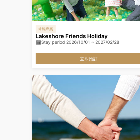
常態專案
Lakeshore Friends Holiday
Stay period 2026/10/01 ~ 2027/02/28
立即預訂