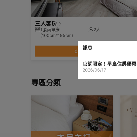
三人客房
1張兩單床
2人
(100cm*195cm)
訊息
查看搭配專案
官網限定！早鳥住房優惠
2026/06/17
專區分類