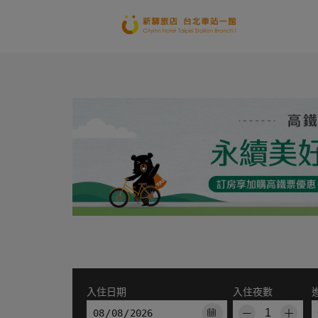
入住日期
入住夜數
－
＋