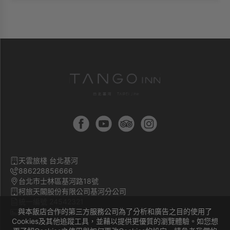
天雲旅棧 台北基河
886228856666
台北市士林區基河路18號
柯旅天閣股份有限公司基河分公司
統一編號 24542321
與本飯店合作的第三方服務公司為了分析和廣告之目的使用了
旅宿登記證號 臺北市旅館541號
Cookies及其他追蹤工具，並藉以提供更優質的瀏覽體驗。如您想