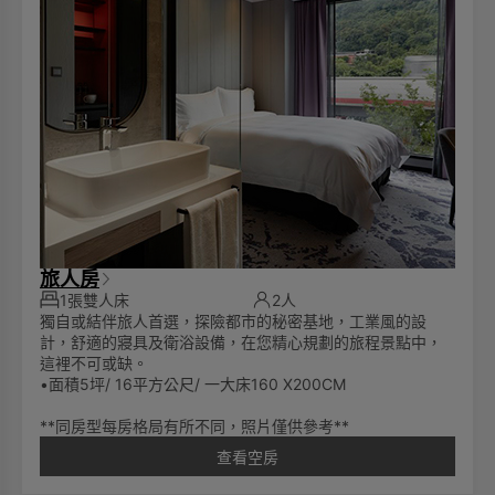
旅人房
1張雙人床
2人
獨自或結伴旅人首選，探險都市的秘密基地，工業風的設
計，舒適的寢具及衛浴設備，在您精心規劃的旅程景點中，
這裡不可或缺。
•面積5坪/ 16平方公尺/ 一大床160 X200CM
**同房型每房格局有所不同，照片僅供參考**
查看空房