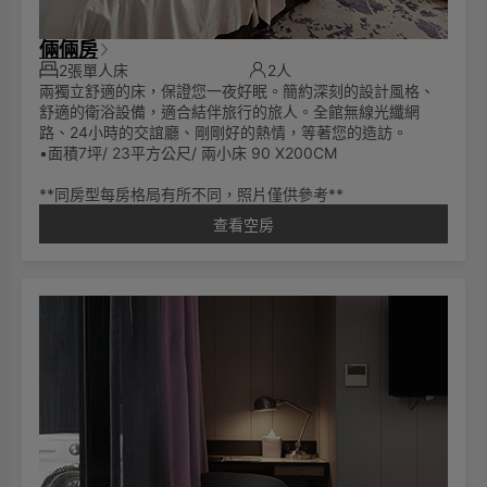
倆倆房
2張單人床
2人
兩獨立舒適的床，保證您一夜好眠。簡約深刻的設計風格、
舒適的衛浴設備，適合結伴旅行的旅人。全館無線光纖網
路、24小時的交誼廳、剛剛好的熱情，等著您的造訪。
•面積7坪/ 23平方公尺/ 兩小床 90 X200CM
**同房型每房格局有所不同，照片僅供參考**
查看空房