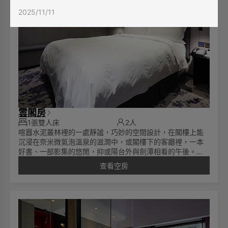
2025/11/11
雲閣房
1張雙人床
2人
喧囂水泥叢林裡的一處靜謐，巧妙的空間設計，在閣樓上能
沉浸在奈米微氣泡溫泉的滋潤中，或閣樓下的客廳裡，一本
好書、一部影集的悠閒，抑或陽台外與劍潭相看的午後。
• 面積12坪/ 39平方公尺/ 一大床160 X200CM
查看空房
**同房型每房格局有所不同，照片僅供參考**