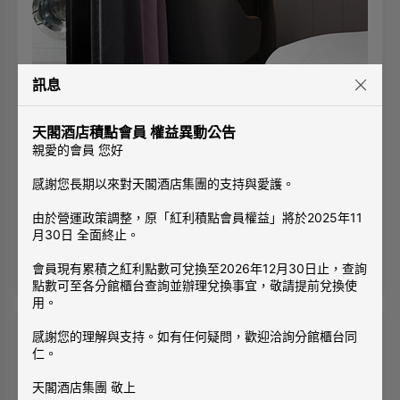
訊息
天雲房
天閣酒店積點會員 權益異動公告
1張雙人床
2人
親愛的會員 您好
房內一應俱全的設施適合長時間停留或重視隱私的您，無線
網路、陽台、洗衣機、免治馬桶、乾溼分離的衛浴、一個適
感謝您長期以來對天閣酒店集團的支持與愛護。
合您休憩、充電的空間。
• 面積8坪/ 26平方公尺/ 一大床160 X200CM
由於營運政策調整，原「紅利積點會員權益」將於2025年11
月30日 全面終止。
**同房型每房格局有所不同，照片僅供參考**
查看空房
會員現有累積之紅利點數可兌換至2026年12月30日止，查詢
點數可至各分館櫃台查詢並辦理兌換事宜，敬請提前兌換使
用。
感謝您的理解與支持。如有任何疑問，歡迎洽詢分館櫃台同
仁。
天閣酒店集團 敬上