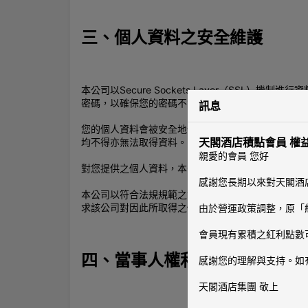
三、個人資料之安全維護
本公司以Secure Sockets Layer（S
密碼，以確保您的密碼不會遭到非法竊取或外洩。
訊息
您的個人資料會被安全地保存在本公司的資料庫系統
天閣酒店積點會員 權
均不得亦無法取得資料。
親愛的會員 您好
對您提供之個人資料，本公司將依法定保存期限為妥
感謝您長期以來對天閣酒
本公司以符合法規規範之實體、電子、流程安全標準
求該公司對因此所取得之個人資料予以保密、保護，
由於營運政策調整，原「紅
會員現有累積之紅利點數可
四、當事人權利行使方式與申
感謝您的理解與支持。如
天閣酒店集團 敬上