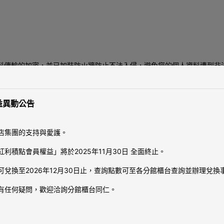
SL）機制進行資料傳輸的加密，並已加裝防火牆防止不法入侵，避免您的個人資料
或管制區域中。同時，任何人均須在本公司訂定之資料授權管理規範下，
益異動公告
當之保護，避免遺失或未經授權之使用、刪除、修改、再處理或公開。
店集團的支持與愛護。
來處理您的個人資料。本公司並訓練員工，以適當的處理方式來處理您的
並符合一切法規規範。
利積點會員權益」將於2025年11月30日 全面終止。
兌換至2026年12月30日止，查詢點數可至各分館櫃台查詢並辦理兌
訴管道
有任何疑問，歡迎洽詢分館櫃台同仁。