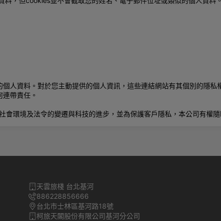
態的資料，但cookies並不會截取您的姓名、電子郵件位址或類似的個人資料
的個人資料。對於您主動提供的個人資訊，這些連結網站有其個別的隱私
何連帶責任。
因應社會環境及法令的變遷與科技的進步，並為保護客戶隱私，本公司有權
天雲旅棧 台北基河
886228856666
台北市士林區基河路18號
柯旅天閣股份有限公司基河分公司