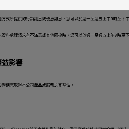
五上午9時至下午5時，撥打本公司電話 ，要求查詢或請求、閱覽您的
竭誠為您服務。
他方式所提供的行銷訊息或優惠訊息，您可以於週一至週五上午9時至下午
人資料處理請求有不滿意或其他困擾時，您可以於週一至週五上午9時至下
權益影響
影響到您取得本公司產品或服務之完整性。