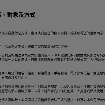
區、對象及方式
化或非自動化之方式，處理或利用您的個人資料，除非取得您的書面同意
定，以及您與本公司往來之契約或書面約定辦理。
定目的及相關法令規定之範圍內使用。除非取得您的同意或依其他法令特
目的以外之其他用途。若因提供服務有必要委託關係企業或第三人(例如物
圍內，將您的姓名、性別、聯絡電話、手機號碼、電子郵件信箱、通訊地
約廠商處理及利用。
資料保護法施行細則等一切相關法令規定，以及您與本公司往來之契約或
揭露您的個人資料予第三人外，將不會向任何其他第三人揭露或供其使用
定個人資料時，本公司將視公務機關合法正式的程序，以及對本公司所有