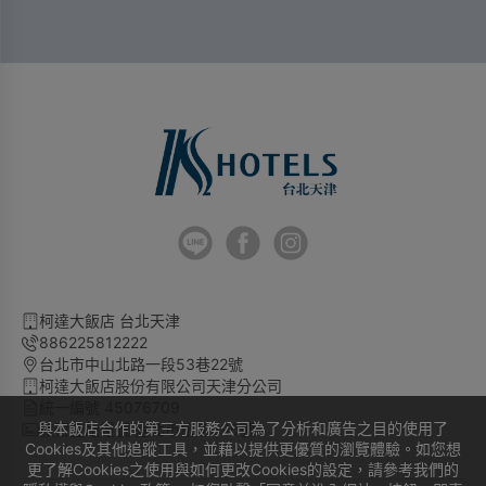
一次性個人衛生用品
柯達大飯店 台北天津
886225812222
台北市中山北路一段53巷22號
柯達大飯店股份有限公司天津分公司
統一編號 45076709
與本飯店合作的第三方服務公司為了分析和廣告之目的使用了
旅宿登記證號 臺北市旅館596號
Cookies及其他追蹤工具，並藉以提供更優質的瀏覽體驗。如您想
更了解Cookies之使用與如何更改Cookies的設定，請參考我們的