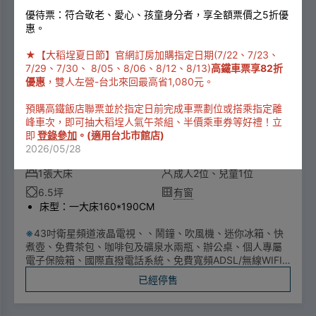
優待票：符合敬老、愛心、孩童身分者，享全額票價之5折優
惠。
★【大稻埕夏日節】官網訂房加購指定日期(7/22、7/23、
7/29、7/30、 8/05、8/06、8/12、8/13)
高鐵車票享82折
優惠
，雙人左營-台北來回最高省1,080元。
預購高鐵飯店聯票並於指定日前完成車票劃位或搭乘指定離
峰車次，即可抽大稻埕人氣午茶組、半價乘車券等好禮！立
即
登錄參加
。(適用台北市館店)
2026/05/28
商務客房
1張大床
成人2位、兒童1位
6.5坪
有窗
床型：一大床160*190CM
※
43吋衛星頻道液晶電視、、鬧鐘、吹風機、迷你冰箱、快
煮壺、免費茶包、咖啡包及礦泉水兩瓶、辦公桌、個人專屬
電子保險箱、國際直撥電話系統、免費寬頻ADSL/無線WIFI
網路系統（需自備電腦）、個人沙發椅、Queen-size大床、
已經停售
天鵝羽毛寢具、恆溫免治馬桶、附贈2客早餐（限住兩人）。
人數超過2人恕不提供住宿。
為配合政府一次性備品使用政策，自2025年1月1日起不提供