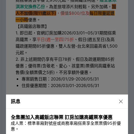
淇淋兌換券乙份
，為差旅增添片刻輕鬆，另外加碼，
加
人不加價
(
限
11
歲以下
)
，價值
$800/
位及
每日限量延退
一小時
優惠。
【高鐵飯店聯票】
1. 即日起，官網訂房加購2026/03/01~05/31期間搭乘
高鐵票，享
平日(週一至四)75折
、假日(週五至日)及高
鐵疏運期間85折優惠，雙人左營-台北來回最高省1,500
元起。
2. 非上述期間仍享有平日78折、假日及疏運期間85折
優惠；優待票(含敬老、愛心、孩童票)票價同高鐵車站
售價(全額票價之5折)，不另享額外優惠。
專案銷售日期：
2026/01/29-2026/05/31
住房優惠期間：
2026/03/01-2026/05/31
訊息
全集團加入高鐵飯店聯票 訂房加購高鐵票享優惠
成人票：標準車廂對號座或商務車廂搭乘享全票票價95折優
惠。