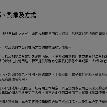
區、對象及方式
化或非自動化之方式，處理或利用您的個人資料，除非取得您的書面同意
定，以及您與本公司往來之契約或書面約定辦理。
定目的及相關法令規定之範圍內使用。除非取得您的同意或依其他法令特
目的以外之其他用途。若因提供服務有必要委託關係企業或第三人(例如物
圍內，將您的姓名、性別、聯絡電話、手機號碼、電子郵件信箱、通訊地
約廠商處理及利用。
資料保護法施行細則等一切相關法令規定，以及您與本公司往來之契約或
揭露您的個人資料予第三人外，將不會向任何其他第三人揭露或供其使用
定個人資料時，本公司將視公務機關合法正式的程序，以及對本公司所有