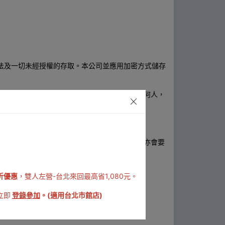
遭到非法及一切未經授權的存取。本公司並應用加密方式儲存
進行資料之取得與使用，而不在授權範圍內之任何人，
個人資料。當本公司委由其他公司提供服務時，亦會要
折優惠
，雙人左營-台北來回最高省1,080元。
立即
登錄參加
。(適用台北市館店)