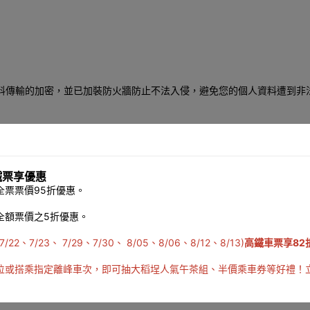
SL）機制進行資料傳輸的加密，並已加裝防火牆防止不法入侵，避免您的個人資料
或管制區域中。同時，任何人均須在本公司訂定之資料授權管理規範下，
當之保護，避免遺失或未經授權之使用、刪除、修改、再處理或公開。
鐵票享優惠
票票價95折優惠。
來處理您的個人資料。本公司並訓練員工，以適當的處理方式來處理您的
並符合一切法規規範。
全額票價之5折優惠。
23、 7/29、7/30、 8/05、8/06、8/12、8/13)
高鐵車票享82
訴管道
位或搭乘指定離峰車次，即可抽大稻埕人氣午茶組、半價乘車券等好禮！