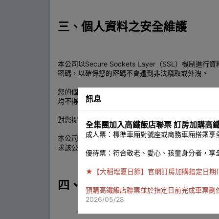
三、個人資料之安全維護
本公司以Secure Sockets Layer（S
密碼，以確保您的密碼不會遭到非法竊取或外洩。
您的個人資料會被安全地保存在本公司的資料庫系統
訊息
均不得亦無法取得資料。
對您提供之個人資料，本公司將依法定保存期限為妥
全集團加入高鐵飯店聯票 訂房加購高
成人票：標準車廂對號座或商務車廂搭乘享全
本公司以符合法規規範之實體、電子、流程安全標準
求該公司對因此所取得之個人資料予以保密、保護，
優待票：符合敬老、愛心、孩童身分者，享
★【大稻埕夏日節】官網訂房加購指定日期(7/22、7/
四、當事人權利行使方式與申
預購高鐵飯店聯票並於指定日前完成車票劃
2026/05/28