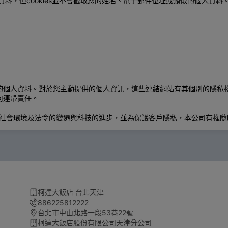
態的資料，但cookies並不會截取您的姓名、電子郵件位址或類似的個人資料
的個人資料。對於您主動提供的個人資訊，這些連結網站有其個別的隱私
何連帶責任。
因應社會環境及法令的變遷與科技的進步，並為保護客戶隱私，本公司有權
柯達大飯店 台北天津
886225812222
台北市中山北路一段53巷22號
柯達大飯店股份有限公司天津分公司