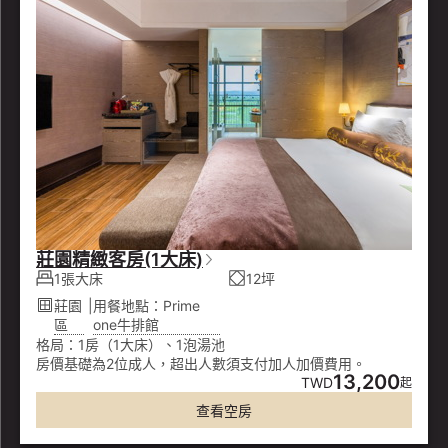
莊園精緻客房(1大床)
1張大床
12坪
莊園
|
用餐地點：Prime
區
one牛排館
格局：1房（1大床）、1泡湯池
房價基礎為2位成人，超出人數須支付加人加價費用。
13,200
TWD
起
查看空房