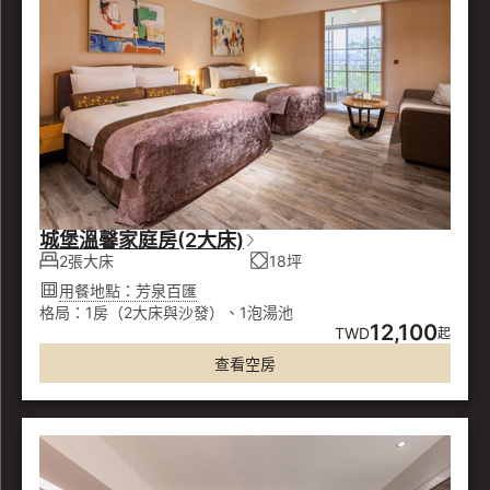
城堡溫馨家庭房(2大床)
2張大床
18坪
用餐地點：芳泉百匯
格局：1房（2大床與沙發）、1泡湯池
12,100
TWD
起
查看空房