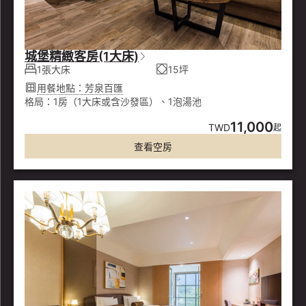
城堡精緻客房(1大床)
1張大床
15坪
用餐地點：芳泉百匯
格局：1房（1大床或含沙發區）、1泡湯池
11,000
TWD
起
查看空房