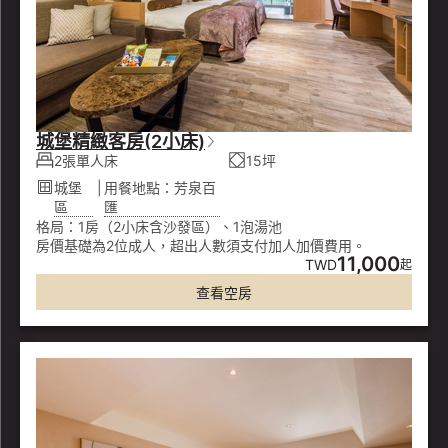
城堡精緻客房(2小床)
2張單人床
15坪
城堡
|
用餐地點：芳泉百
區
匯
格局：1房（2小床含沙發區）、1泡湯池
房價基礎為2位成人，超出人數須支付加人加價費用。
11,000
TWD
起
查看空房