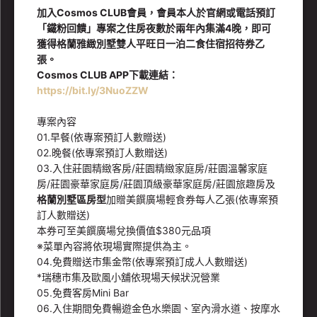
加入Cosmos CLUB會員，
會員
本人於官網或電話預訂
「鐵粉回饋」專案之住房夜數於兩年內集滿4晚，即可
獲得格蘭雅緻別墅雙人平旺日一泊二食住宿招待券乙
張。
Cosmos CLUB APP下載連結
：
https://bit.ly/3NuoZZW
專案內容
01.早餐(依專案預訂人數贈送)
02.晚餐(依專案預訂人數贈送)
03.入住莊園精緻客房/莊園精緻家庭房/莊園溫馨家庭
房/莊園豪華家庭房/莊園頂級豪華家庭房/莊園旅趣房及
格蘭別墅區房型
加贈美饌廣場輕食券每人乙張(依專案預
訂人數贈送)
本券可至美饌廣場兌換價值$380元品項
※菜單內容將依現場實際提供為主。
04.免費贈送市集金幣(依專案預訂成人人數贈送)
*瑞穗市集及歐風小舖依現場天候狀況營業
05.免費客房Mini Bar
06.入住期間免費暢遊金色水樂園、室內滑水道、按摩水