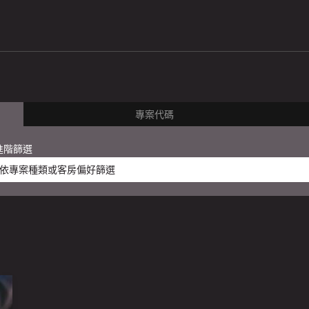
專案代碼
進階篩選
依專案種類或客房偏好篩選