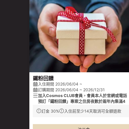
鐵粉回饋
入住期間 2026/06/04 ~
訂購期間 2026/06/04 ~ 2026/12/31
加入Cosmos CLUB會員，
會員
本人於官網或電話
預訂「鐵粉回饋」專案之住房夜數於兩年內集滿4
晚，即可獲得格蘭雅緻別墅雙人平旺日一泊二食住
訂金 30%
入住前至少14天取消可全額退款
招待券乙張。
Cosmos CLUB APP下載連結
：
https://bit.ly/3Nu
oZZW