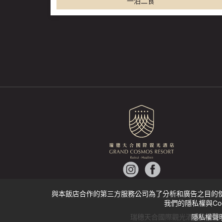
一泊二食
專案內容
01.早餐(依專案預訂人數贈送)
02.晚餐(依專案預訂人數贈送)
03.入住莊園精緻客房/莊園精緻家庭房/莊園溫馨家
庭房/莊園豪華家庭房/莊園頂級豪華家庭房/莊園旅
趣房及
格蘭別墅區房型
加贈美饌廣場輕食券每人乙
(依專案預訂人數贈送)
本券可至美饌廣場兌換價值$380元品項
※菜單內容將依現場實際提供為主。
04.免費贈送市集金幣(依專案預訂成人人數贈送)
*瑞穗市集及歐風小舖依現場天候狀況營業
05.免費客房Mini Bar
06.入住期間免費暢遊金色水樂園、室內滑水道、按
摩水療池、兒童戲水區
07.免費體驗無限樂園 小火車、旋轉木馬
08.免費體驗 跑跑甩尾車
09.免費體驗 超跑俱樂部
10.飯店至瑞穗火車站免費接駁(需預約)
預約電話:02-89786688
預約E-mail:rv.gcr@grandcosmos.com.tw
與本飯店合作的第三方服務公司為了分析和廣告之目的使用了
我們的隱私權與Co
隱私權聲明
瑞穗天合國際觀光酒店官方訂