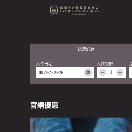
快速訂房
入住日期
入住夜數
－
＋
官網優惠