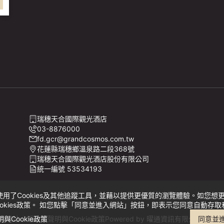
張
瑞穗天合國際觀光酒店
03-8876000
fd.gcr@grandcosmos.com.tw
花蓮縣瑞穗鄉溫泉路二段368號
瑞穗天合國際觀光酒店股份有限公司
統一編號 53534193
Cookies及其他追蹤工具，並藉以提供更優質的瀏覽體驗。如您想更了解C
okies政策。 如您點擊「同意並進入網站」按鈕，即表示您同意自動存取和C
與Cookie政策
房網站｜
隱私權聲明與Cookie政策
Powered by
曜通資訊有限公司
© 2014
同意並