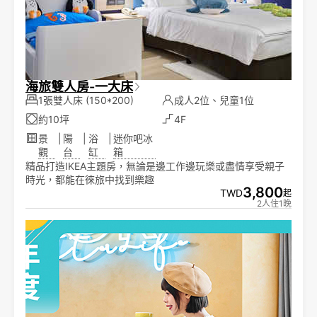
海旅雙人房-一大床
1張雙人床
(150*200)
成人2位、兒童1位
約10坪
4F
景
|
陽
|
浴
|
迷你吧冰
觀
台
缸
箱
精品打造IKEA主題房，無論是邊工作邊玩樂或盡情享受親子
時光，都能在徠旅中找到樂趣
3,800
TWD
起
2人住1晚