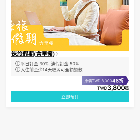
徠旅假期(含早餐)
平日訂金 30%, 連假訂金 50%
入住前至少14天取消可全額退款
48折
原價TWD 8,000
3,800
TWD
起
立即預訂