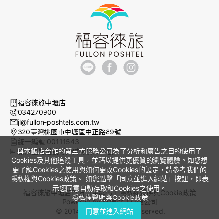
福容徠旅中壢店
034270900
jl@fullon-poshtels.com.tw
320臺灣桃園市中壢區中正路89號
統一編號 00111543
與本飯店合作的第三方服務公司為了分析和廣告之目的使用了
旅宿登記證號 桃園市旅館051號
Cookies及其他追蹤工具，並藉以提供更優質的瀏覽體驗。如您想
更了解Cookies之使用與如何更改Cookies的設定，請參考我們的
隱私權與Cookies政策。 如您點擊「同意並進入網站」按鈕，即表
示您同意自動存取和Cookies之使用。
福容徠旅中壢店官方訂房網站｜
隱私權聲明與Cookie政策
隱私權聲明與Cookie政策
Powered by
曜通資訊有限公司
© 2014-2026 All Rights Reserved.
同意並進入網站