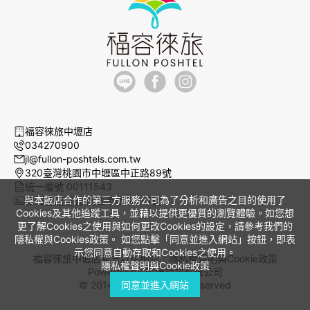
福容徠旅中壢店
034270900
jl@fullon-poshtels.com.tw
320臺灣桃園市中壢區中正路89號
統一編號 00111543
與本飯店合作的第三方服務公司為了分析和廣告之目的使用了
旅宿登記證號 桃園市旅館051號
Cookies及其他追蹤工具，並藉以提供更優質的瀏覽體驗。如您想
更了解Cookies之使用與如何更改Cookies的設定，請參考我們的
隱私權與Cookies政策。 如您點擊「同意並進入網站」按鈕，即表
示您同意自動存取和Cookies之使用。
福容徠旅中壢店官方訂房網站｜
隱私權聲明與Cookie政策
隱私權聲明與Cookie政策
Powered by
曜通資訊有限公司
© 2014-2026 All Rights Reserved.
同意並進入網站