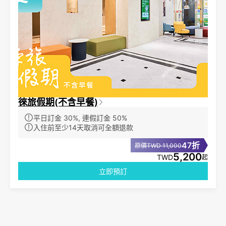
徠旅假期(不含早餐)
平日訂金 30%, 連假訂金 50%
入住前至少14天取消可全額退款
47折
原價TWD 11,000
5,200
TWD
起
立即預訂