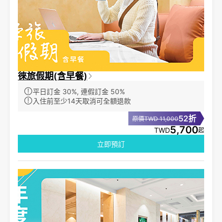
徠旅假期(含早餐)
平日訂金 30%, 連假訂金 50%
入住前至少14天取消可全額退款
52折
原價TWD 11,000
5,700
TWD
起
立即預訂