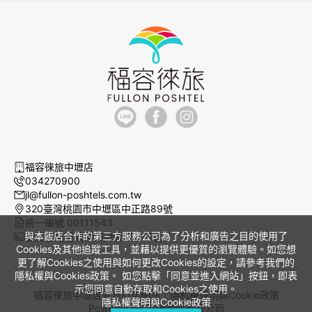
福容徠旅中壢店
034270900
jl@fullon-poshtels.com.tw
320臺灣桃園市中壢區中正路89號
統一編號 00111543
與本飯店合作的第三方服務公司為了分析和廣告之目的使用了
旅宿登記證號 桃園市旅館051號
Cookies及其他追蹤工具，並藉以提供更優質的瀏覽體驗。如您想
更了解Cookies之使用與如何更改Cookies的設定，請參考我們的
隱私權與Cookies政策。 如您點擊「同意並進入網站」按鈕，即表
示您同意自動存取和Cookies之使用。
福容徠旅中壢店官方訂房網站｜
隱私權聲明與Cookie政策
隱私權聲明與Cookie政策
Powered by
曜通資訊有限公司