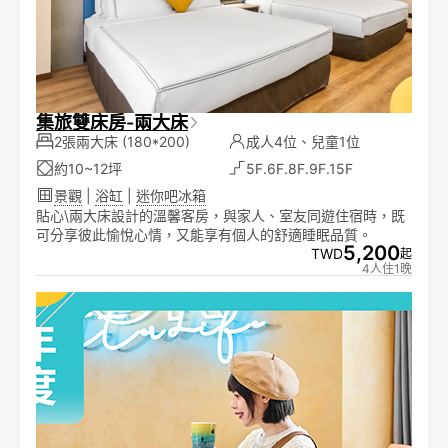
集旅雙床房-兩大床
2張兩大床
(180*200)
成人4位、兒童1位
約10~12坪
5F.6F.8F.9F.15F
景觀
|
浴缸
|
迷你吧冰箱
貼心\兩大床設計的溫馨客房，與家人、室友同遊住宿時，既
可分享彼此愉悅心情，又能享有個人的舒適睡眠品質。
5,200
TWD
起
4人住1晚