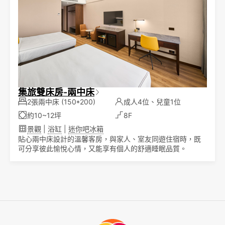
集旅雙床房-兩中床
2張兩中床
(150*200)
成人4位、兒童1位
約10~12坪
8F
景觀
|
浴缸
|
迷你吧冰箱
貼心兩中床設計的溫馨客房，與家人、室友同遊住宿時，既
可分享彼此愉悅心情，又能享有個人的舒適睡眠品質。