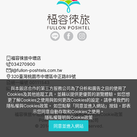
福容徠旅中壢店
034270900
jl@fullon-poshtels.com.tw
320臺灣桃園市中壢區中正路89號
統一編號 00111543
與本飯店合作的第三方服務公司為了分析和廣告之目的使用了
旅宿登記證號 桃園市旅館051號
Cookies及其他追蹤工具，並藉以提供更優質的瀏覽體驗。如您想
更了解Cookies之使用與如何更改Cookies的設定，請參考我們的
隱私權與Cookies政策。 如您點擊「同意並進入網站」按鈕，即表
示您同意自動存取和Cookies之使用。
福容徠旅中壢店官方訂房網站｜
隱私權聲明與Cookie政策
隱私權聲明與Cookie政策
Powered by
曜通資訊有限公司
© 2014-2026 All Rights Reserved.
同意並進入網站