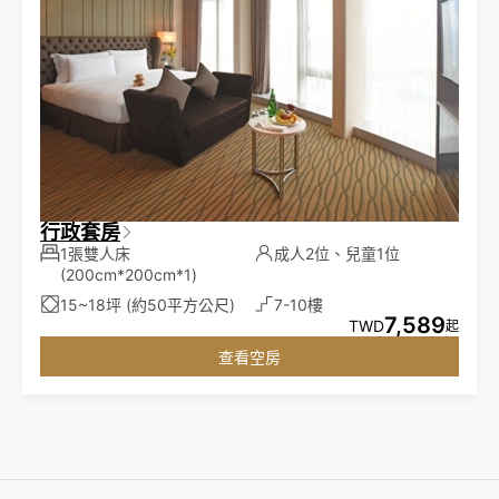
行政套房
1張雙人床
成人2位、兒童1位
(200cm*200cm*1)
15~18坪 (約50平方公尺)
7-10樓
7,589
TWD
起
查看空房