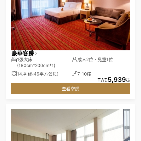
豪華客房
1張大床
成人2位、兒童1位
(180cm*200cm*1)
14坪 (約46平方公尺)
7-10樓
5,939
TWD
起
查看空房