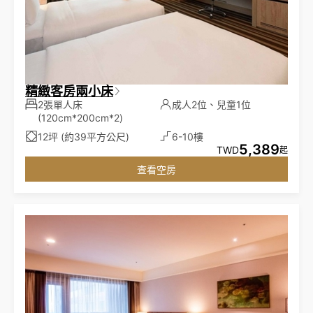
精緻客房兩小床
2張單人床
成人2位、兒童1位
(120cm*200cm*2)
12坪 (約39平方公尺)
6-10樓
5,389
TWD
起
查看空房