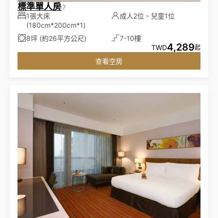
標準單人房
1張大床
成人2位、兒童1位
(180cm*200cm*1)
8坪 (約26平方公尺)
7-10樓
4,289
TWD
起
查看空房