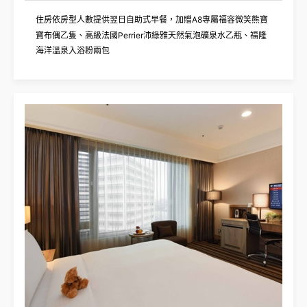
住房依房型人數提供翌日自助式早餐，加贈
A8專屬福容微笑熊寶
寶布偶乙隻、高級法國Perrier沛綠雅天然氣泡礦泉水乙瓶、福隆
海洋溫泉入浴粉兩包