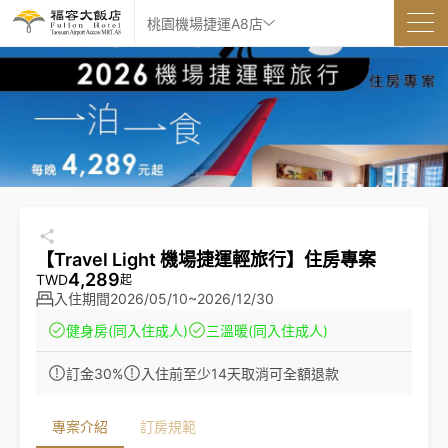
桃園機場捷運A8店
【Travel Light 機場捷運輕旅行】住房專案
4,289
TWD
起
入住期間
2026/05/10~2026/12/30
健身房
(同入住成人)
三溫暖
(同入住成人)
訂金30%
入住前至少14天取消可全額退款
專案介紹
訂房規範