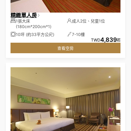
精緻單人房
1張大床
成人2位、兒童1位
(180cm*200cm*1)
10坪 (約33平方公尺)
7-10樓
4,839
TWD
起
查看空房