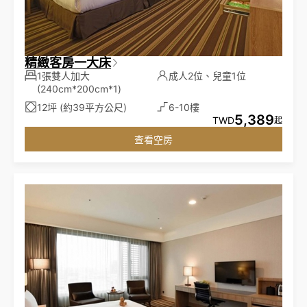
精緻客房一大床
1張雙人加大
成人2位、兒童1位
(240cm*200cm*1)
12坪 (約39平方公尺)
6-10樓
5,389
TWD
起
查看空房