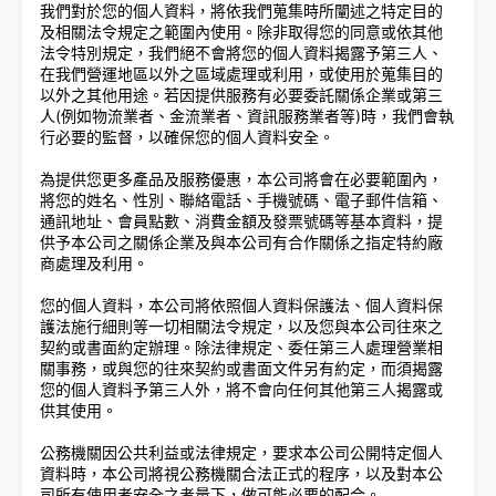
我們對於您的個人資料，將依我們蒐集時所闡述之特定目的
及相關法令規定之範圍內使用。除非取得您的同意或依其他
法令特別規定，我們絕不會將您的個人資料揭露予第三人、
在我們營運地區以外之區域處理或利用，或使用於蒐集目的
以外之其他用途。若因提供服務有必要委託關係企業或第三
人(例如物流業者、金流業者、資訊服務業者等)時，我們會執
行必要的監督，以確保您的個人資料安全。
為提供您更多產品及服務優惠，本公司將會在必要範圍內，
將您的姓名、性別、聯絡電話、手機號碼、電子郵件信箱、
通訊地址、會員點數、消費金額及發票號碼等基本資料，提
供予本公司之關係企業及與本公司有合作關係之指定特約廠
商處理及利用。
您的個人資料，本公司將依照個人資料保護法、個人資料保
護法施行細則等一切相關法令規定，以及您與本公司往來之
契約或書面約定辦理。除法律規定、委任第三人處理營業相
關事務，或與您的往來契約或書面文件另有約定，而須揭露
您的個人資料予第三人外，將不會向任何其他第三人揭露或
供其使用。
公務機關因公共利益或法律規定，要求本公司公開特定個人
資料時，本公司將視公務機關合法正式的程序，以及對本公
司所有使用者安全之考量下，做可能必要的配合。