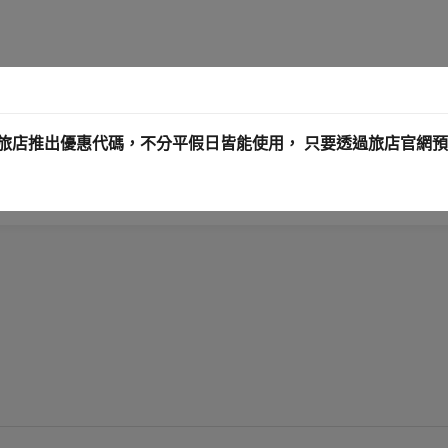
 Here~ 新驛旅店推出優惠代碼，不分平假日皆能使用， 只要透過旅店官網預