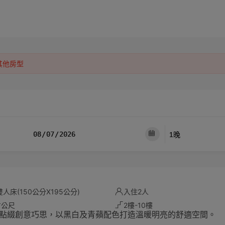
其他房型
人床(150公分X195公分)
入住2人
方公尺
2樓-10樓
點綴創意巧思，以黑白及青蘋配色打造溫暖明亮的舒適空間。