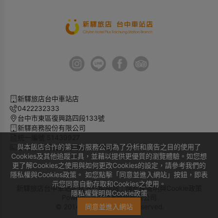
新驛旅店台中車站店
0422232333
台中市東區復興路四段133號
新驛商務股份有限公司
統一編號 51439927
與本飯店合作的第三方服務公司為了分析和廣告之目的使用了
旅宿登記證號 臺中市旅館135號
Cookies及其他追蹤工具，並藉以提供更優質的瀏覽體驗。如您想
更了解Cookies之使用與如何更改Cookies的設定，請參考我們的
隱私權與Cookies政策。 如您點擊「同意並進入網站」按鈕，即表
示您同意自動存取和Cookies之使用。
新驛旅店台中車站店官方訂房網站｜
隱私權聲明與Cookie政策
隱私權聲明與Cookie政策
Powered by
曜通資訊有限公司
© 2014-2026 All Rights Reserved.
同意並進入網站