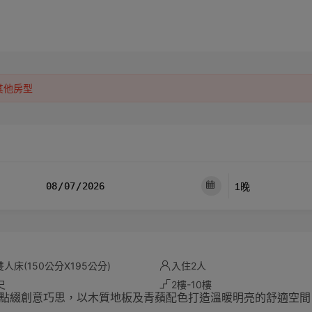
其他房型
人床(150公分X195公分)
入住2人
尺
2樓-10樓
點綴創意巧思，以木質地板及青蘋配色打造溫暖明亮的舒適空間