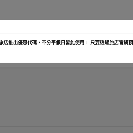
 Here~ 新驛旅店推出優惠代碼，不分平假日皆能使用， 只要透過旅店官網預