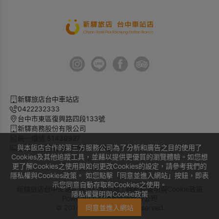
新驛旅店台中車站店
0422232333
台中市東區復興路四段133號
新驛商務股份有限公司
統一編號 51439927
與本飯店合作的第三方服務公司為了分析和廣告之目的使用了
旅宿登記證號 臺中市旅館135號
Cookies及其他追蹤工具，並藉以提供更優質的瀏覽體驗。如您想
更了解Cookies之使用與如何更改Cookies的設定，請參考我們的
隱私權與Cookies政策。 如您點擊「同意並進入網站」按鈕，即表
示您同意自動存取和Cookies之使用。
新驛旅店台中車站店官方訂房網站｜
隱私權聲明與Cookie政策
隱私權聲明與Cookie政策
Powered by
曜通資訊有限公司
© 2014-2026 All Rights Reserved.
同意並進入網站