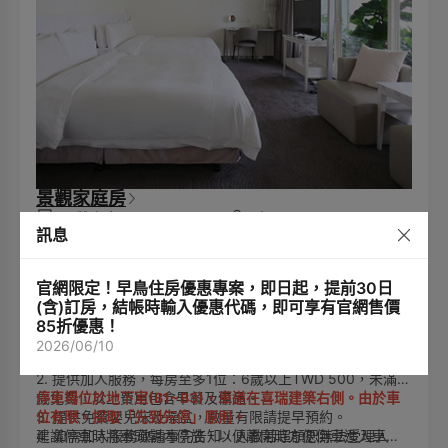
景觀家庭房
2張雙人床
4人
訊息
45m²
景觀花園
【客房設備】免費有線及無線寬頻網路 * 42吋Panasonic
Full HD高畫質液晶電視 * 免費高畫質VOD隨選電影 *
官網限定！早鳥住房優惠專案，即日起，提前30日
Dometic迷你冰箱 * Dometic電子保險箱 * 快煮壺 * 單人座
(含)訂房，結帳時輸入優惠代碼，即可享有官網售價
沙發 * 吹風機 * 免費礦泉水、飲料、零食
85折優惠！
註：
2026/06/10
1. 此房型恕不提供加床服務。
2. 提供加人服務，每房至多1位：6歲以上TWD 500，未滿6
歲免費，以上費用包含早餐及備品。
停車場位於地下室(B1~B3)，車道在喜瑞建築右側。由於車
3. 提供免費嬰兒床及澡盆，數量有限請提早預約。
位有限，採取「先到先停」原則。
4. 如需加人服務敬請事先告知，人數若超額恕無法受理入
建議停車時將車頭朝內停放，以便離開時方便倒車進入車