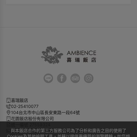
住。
梯。車梯限制尺寸為：高2.2公尺、長5.5公尺、寬2.4公尺、
5.
限重3噸。
禁止私人或具營利的拍攝行為
為確保車位，抵達前5分鐘請致電(02-2541-0077)查詢。
【停車場-特別說明】
若車位已滿，可使用新生高架橋下的收費停車場，費用每小
時40元台幣(自費)。收費時段為周一至周六07:00-21:30，周
日09:00-17:00。
喜瑞飯店
02-25410077
104台北市中山區長安東路一段64號
花園飯店股份有限公司
統一編號 27559324
與本飯店合作的第三方服務公司為了分析和廣告之目的使用了
旅宿登記證號 台北市旅館296號
Cookies及其他追蹤工具，並藉以提供更優質的瀏覽體驗。如您想