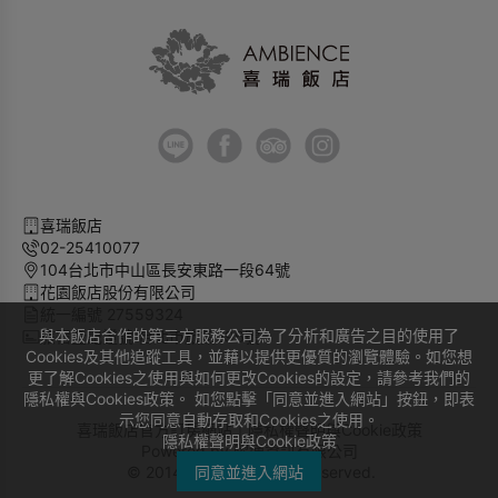
喜瑞飯店
02-25410077
104台北市中山區長安東路一段64號
花園飯店股份有限公司
統一編號 27559324
與本飯店合作的第三方服務公司為了分析和廣告之目的使用了
旅宿登記證號 台北市旅館296號
Cookies及其他追蹤工具，並藉以提供更優質的瀏覽體驗。如您想
更了解Cookies之使用與如何更改Cookies的設定，請參考我們的
隱私權與Cookies政策。 如您點擊「同意並進入網站」按鈕，即表
示您同意自動存取和Cookies之使用。
喜瑞飯店官方訂房網站｜
隱私權聲明與Cookie政策
隱私權聲明與Cookie政策
Powered by
曜通資訊有限公司
© 2014-2026 All Rights Reserved.
同意並進入網站