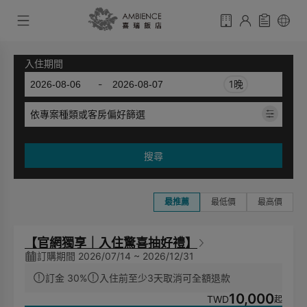
入住期間
-
1晚
依專案種類或客房偏好篩選
搜尋
最推薦
最低價
最高價
【官網獨享｜入住驚喜抽好禮】
訂購期間 2026/07/14 ~ 2026/12/31
訂金 30%
入住前至少3天取消可全額退款
10,000
TWD
起