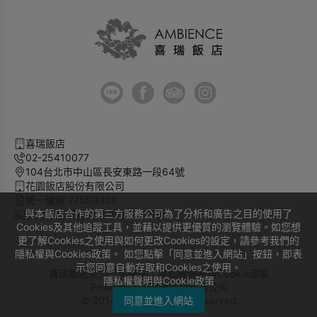
喜瑞飯店
02-25410077
104台北市中山區長安東路一段64號
花園飯店股份有限公司
統一編號 27559324
與本飯店合作的第三方服務公司為了分析和廣告之目的使用了
旅宿登記證號 台北市旅館296號
Cookies及其他追蹤工具，並藉以提供更優質的瀏覽體驗。如您想
更了解Cookies之使用與如何更改Cookies的設定，請參考我們的
隱私權與Cookies政策。 如您點擊「同意並進入網站」按鈕，即表
示您同意自動存取和Cookies之使用。
喜瑞飯店官方訂房網站｜
隱私權聲明與Cookie政策
隱私權聲明與Cookie政策
Powered by
曜通資訊有限公司
© 2014-2026 All Rights Reserved.
同意並進入網站