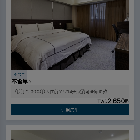
不含早
不含早
订金 30%
入住前至少14天取消可全额退款
2,650
TWD
起
适用房型