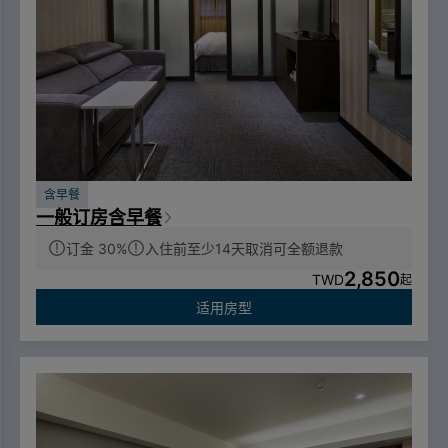
含早餐
一般订房含早餐
订金 30%
入住前至少14天取消可全额退款
2,850
TWD
起
适用房型