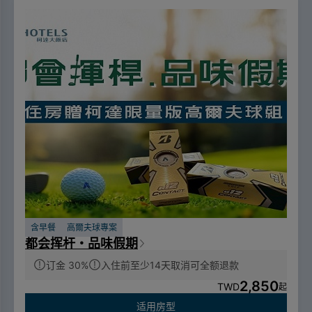
含早餐
高爾夫球專案
都会挥杆・品味假期
订金 30%
入住前至少14天取消可全额退款
2,850
TWD
起
适用房型