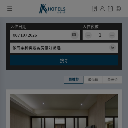
入住日期
入住夜數
－
＋
依专案种类或客房偏好筛选
搜寻
最推荐
最低价
最高价