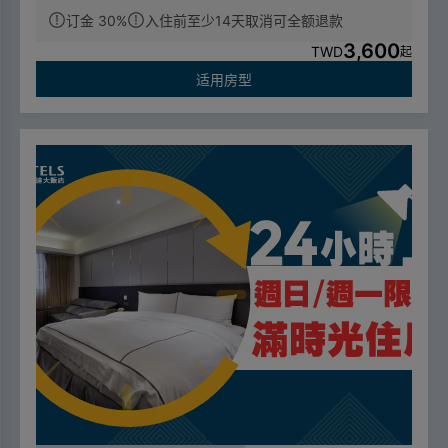
订金 30%
入住前至少14天取消可全额退款
3,600
TWD
起
适用房型