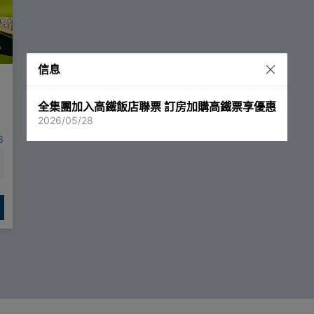
信息
全集團加入高鐵飯店聯票 訂房加購高鐵票享優惠
2026/05/28
3
球
记