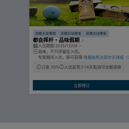
高爾夫球專案
高爾夫球專案
高爾夫球專案
都会挥杆・品味假期
入住期間 2025/12/08 ~
品味，不只停留在入住。
专案期间入住，即可获得
限量版柯达高尔夫球组（
颗）
。
订金 30%
入住前至少14天取消可全额退款
科技为每一次挥杆加持；
每一颗球，都是属于您的独特印记。
立即预订
柯达大饭店的都会商务品味，为旅程增添专属的高
风华。
让假期的美好随您上场，在每一次开球中延续旅途
忆。
注意事项
1、赠品于入住时一次提供，不可折现或更换。
2、每房每次入住限赠一组（3颗），不累积。