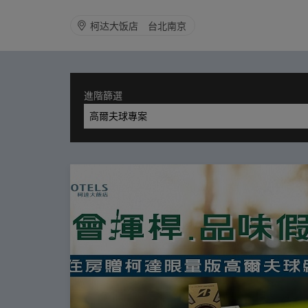
柯达大饭店 台北南京
進階篩選
高爾夫球專案