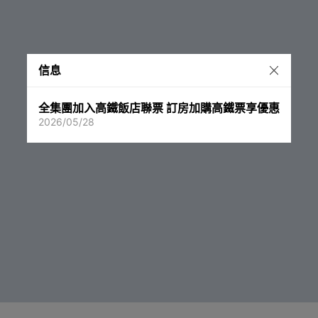
信息
全集團加入高鐵飯店聯票 訂房加購高鐵票享優惠
2026/05/28