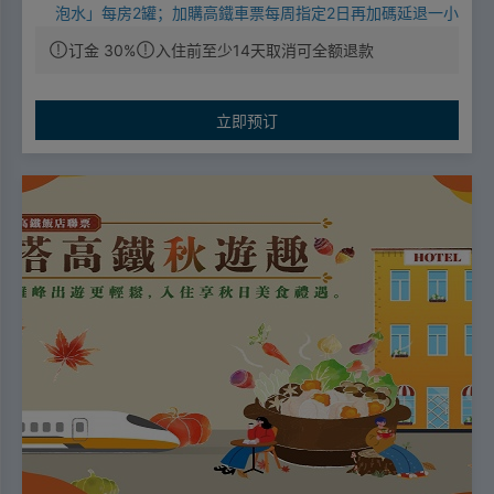
泡水」每房2罐；加購高鐵車票每周指定2日再加碼延退一小
時(每日限量)。
這個夏天，讓沁涼氣泡水與璀璨煙火陪你浪
订金 30%
入住前至少14天取消可全额退款
漫過暑假!
票價優惠
🔼成人票：標準車廂對號座或商務車廂搭乘享全票票價95
立即预订
折優惠。
🔼優待票：符合敬老、愛心、孩童身分者，享全額票價之5
折優惠。