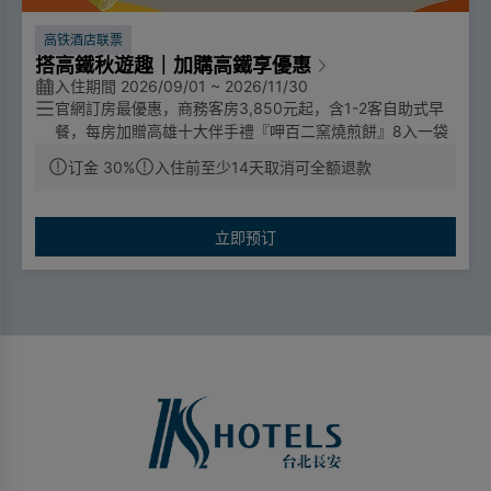
高铁酒店联票
搭高鐵秋遊趣｜加購高鐵享優惠
入住期間 2026/09/01 ~ 2026/11/30
3,850
1-2
官網訂房最優惠，商務客房
元起，含
客自助式早
8
餐，每房加贈高雄十大伴手禮
『
呷百二窯燒煎餅
』
入一袋
订金 30%
入住前至少14天取消可全额退款
票價優惠
🔼成人票：標準車廂對號座或商務車廂搭乘享全票票價95
立即预订
折優惠。
🔼優待票：符合敬老、愛心、孩童身分者，享全額票價之5
折優惠。