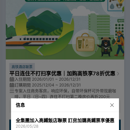
高铁酒店联票
平日连住不打扫享优惠｜加购高铁享78折优惠
入住期間 2026/01/01 ~ 2026/12/31
訂購期間 2025/12/04 ~ 2026/12/31
专案入住商务客房，响应环保，自带环保杯可外带现磨咖
啡，平日（日~四）连住不打扫第二晚房价再折200元
信息
订金 30%
入住前至少14天取消可全额退款
销售期间：2025/12/04~2026/12/31；乘车期间：2026/0
1/01~2026/12/31
加购高铁票享平日(周一~周四)78折、假日(周五~周日及 高
全集團加入高鐵飯店聯票 訂房加購高鐵票享優惠
立即预订
铁公告疏运期间 )85折优惠。
2026/05/28