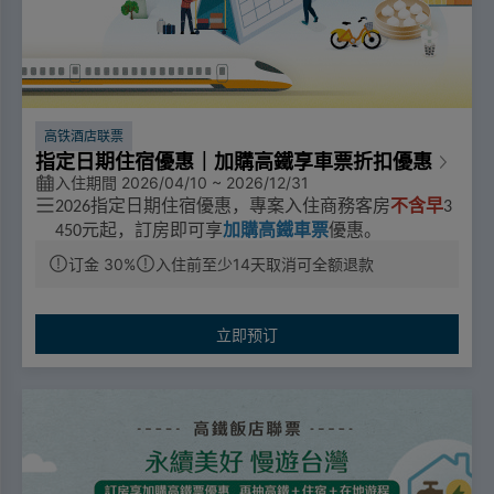
高铁酒店联票
指定日期住宿優惠｜加購高鐵享車票折扣優惠
入住期間 2026/04/10 ~ 2026/12/31
指定日期住宿優惠，專案入住商務客房
不含早
2026
3
元起，訂房即可享
加購高鐵車票
優惠。
450
活動期間：2026/4/10-2026/12/31
订金 30%
入住前至少14天取消可全额退款
票價優惠
🔼成人票：標準車廂對號座或商務車廂搭乘享全票票價95
立即预订
折優惠。
🔼優待票：符合敬老、愛心、孩童身分者，享全額票價之5
折優惠。