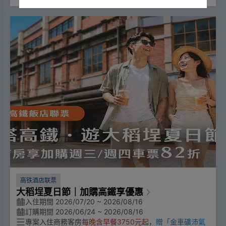
入住加购 2026 年高铁联票，就有机会抽「永续小旅行」─
─高铁票＋住宿＋在地体验活动一次拥有！详情请见
活動網
頁
。
高铁酒店联票
大稻埕夏日節｜加購高鐵享優惠
入住期間 2026/07/20 ~ 2026/08/16
訂購期間 2026/06/24 ~ 2026/08/16
專案入住商務客房
每晚含早餐3750元起
，
贈「金車礦沛氣