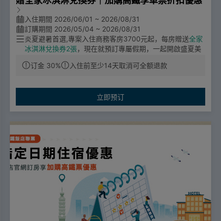
贈全家冰淇淋兌換券｜加購高鐵享車票折扣優惠
入住期間 2026/06/01 ~ 2026/08/31
訂購期間 2026/05/04 ~ 2026/08/31
炎夏避暑首選,專案入住商務客房
3700
元起，每房贈送
全家
冰淇淋兌換券
2
張
，現在就預訂專屬假期，一起開啟盛夏美
好時光
!!
订金 30%
入住前至少14天取消可全额退款
票價優惠
🔼成人票：標準車廂對號座或商務車廂搭乘享全票票價95
立即预订
折優惠。
🔼優待票：符合敬老、愛心、孩童身分者，享全額票價之5
折優惠。