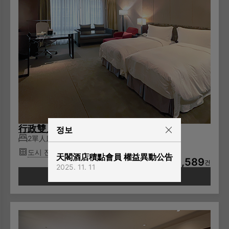
行政雙人房
정보
2單人床
2명
도시 전망
天閣酒店積點會員 權益異動公告
3,589
TWD
건
2025. 11. 11
가용성 확인