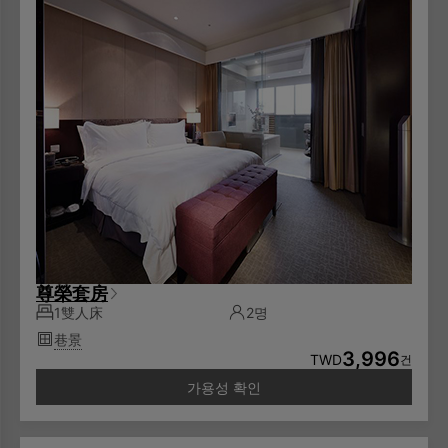
尊榮套房
1雙人床
2명
巷景
3,996
TWD
건
가용성 확인