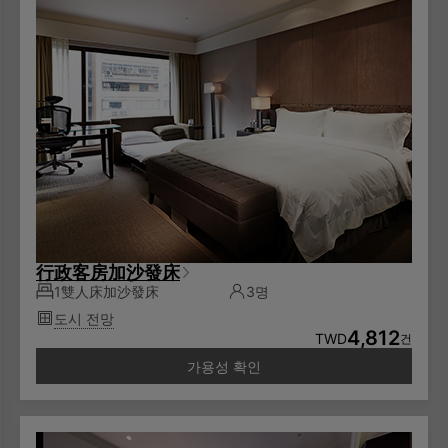
行政客房加沙發床
1雙人床加沙發床
3명
도시 전망
4,812
TWD
건
가용성 확인