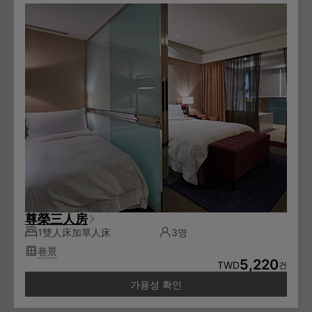
尊榮三人房
1雙人床加單人床
3명
巷景
5,220
TWD
건
가용성 확인