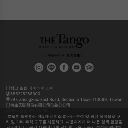
탱고 호텔 타이베이 신이
886225288000
297, ZhongXiao East Road, Section 5 Taipei 110069, Taiwan
柯旅天閣股份有限公司信義分公司
회사 번호 27965126
호텔이 협력하는 제3자 서비스 회사는 분석 및 광고 목적으로 쿠
호텔 등록 번호 臺北市旅館303號
키 및 기타 추적 도구를 사용하고, 사용자에게 더 나은 검색 환경을
제공합니다. 쿠키 사용에 대한 자세한 내용과 쿠키 설정을 변경하