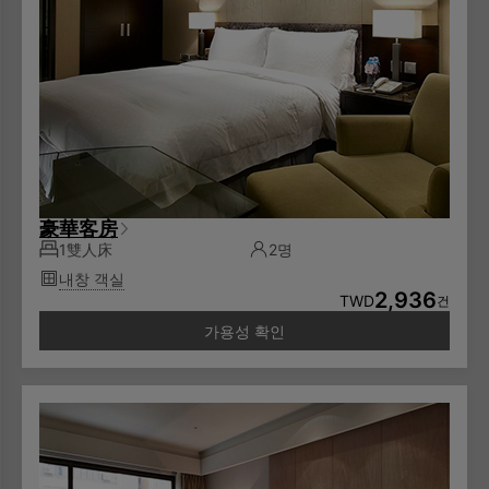
豪華客房
1雙人床
2명
내창 객실
2,936
TWD
건
가용성 확인