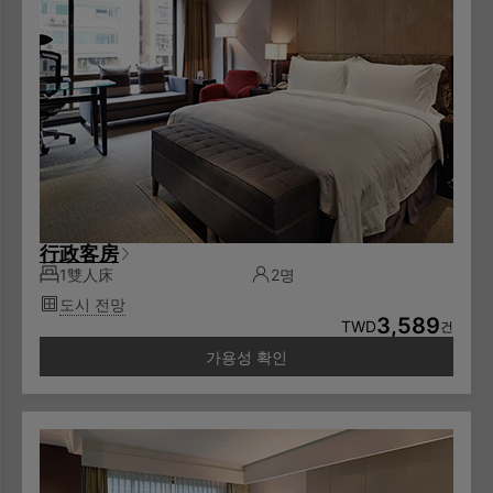
行政客房
1雙人床
2명
도시 전망
3,589
TWD
건
가용성 확인