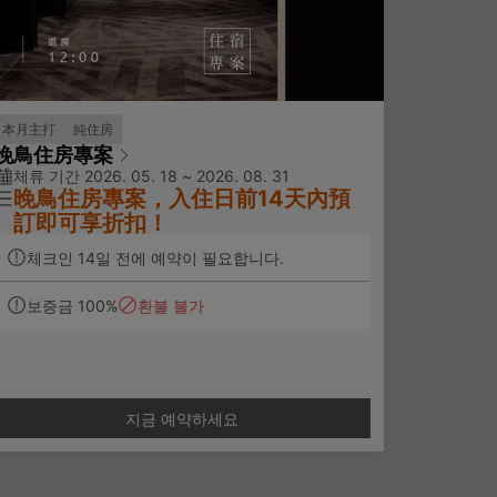
本月主打
純住房
晚鳥住房專案
체류 기간 2026. 05. 18 ~ 2026. 08. 31
晚鳥住房專案，入住日前14天內預
訂即可享折扣！
체크인 14일 전에 예약이 필요합니다.
本專案限當日晚間20:00後入住，並可享隔日
延後退房至中午12:00。
보증금 100%
환불 불가
※ 此為不含早餐住房專案。
※此為不可取消住房專案，訂單成立後恕不接
受取消以及修改訂單
。
지금 예약하세요
✨專案說明：
此專案不含早餐
免費使用房內MINI BAR