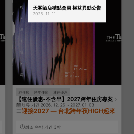
天閣酒店積點會員 權益異動公告
2025. 11. 11
純住房
跨年住房
連住優惠
【連住優惠-不含早】2027跨年住房專案
체류 기간 2026. 12. 26 ~ 2027. 01. 03
迎接2027
—
台北跨年夜HIGH起來
※ 本專案需連續入住3晚(含)以上，訂房頁面
최소 숙박 기간 3박
或
各日期所顯示之房價為3晚住宿總金額，並非