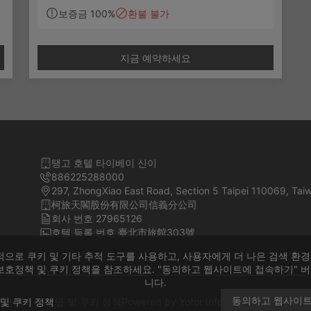
單晚房價。
보증금 100%
환불 불가
✨專案說明：
跨年全額預付優惠專案，訂房恕無法取消或
지금 예약하세요
變更
免費使用房內MINI BAR
免費寬頻上網
탱고 호텔 타이베이 신이
886225288000
297, ZhongXiao East Road, Section 5 Taipei 110069, Tai
柯旅天閣股份有限公司信義分公司
회사 번호 27965126
호텔 등록 번호 臺北市旅館303號
적으로 쿠키 및 기타 추적 도구를 사용하고, 사용자에게 더 나은 검색 환경
호정책 및 쿠키 정책을 참조하세요. "동의하고 웹사이트에 접속하기" 버
니다.
동의하고 웹사이
및 쿠키 정책
프라이버시 성명 및 쿠키 정책
Powered by
Yotor Information Technology