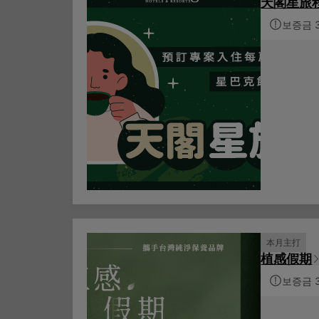
天閣星旅
보증금 
本月主打
植感假期
보증금 