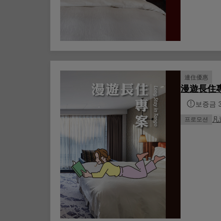
連住優惠
漫遊長住
보증금 
凡
프로모션