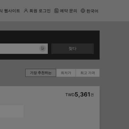
식 웹사이트
회원 로그인
예약 문의
한국어
찾다
가장 추천하는
최저가
최고 가격
5,361
TWD
건