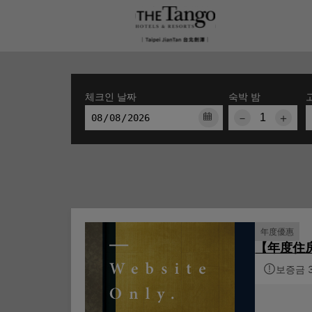
체크인 날짜
숙박 밤
－
＋
年度優惠
【年度住
보증금 