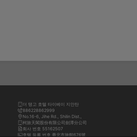
더 탱고 호텔 타이베이 지안탄
886228862999
No.16-6, Jihe Rd., Shilin Dist.,
柯旅天閣股份有限公司劍潭分公司
회사 번호 55162507
호텔 등록 번호 臺北市旅館676號