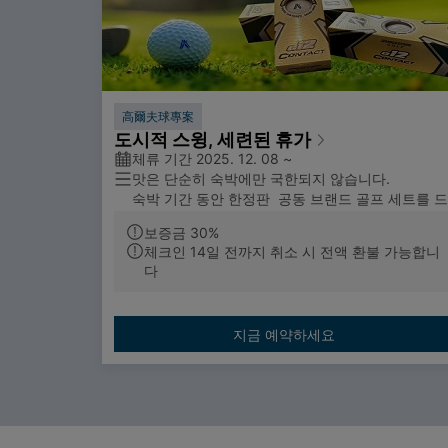
高爾夫球專案
도시적 스윙, 세련된 휴가
체류 기간 2025. 12. 08 ~
맛은 단순히 숙박에만 국한되지 않습니다.
숙박 기간 동안 한정판 공동 브랜드 골프 세트를 드
립니다.
보증금 30%
체크인 14일 전까지 취소 시 전액 환불 가능합니
기술이 스윙을 향상시켜 주며, 모든 공은 특별한 개
다
성을 더합니다. 코닥 그랜드 호텔의 도시적인 비즈
스 스타일은 당신의 여정에 특별한 골프의 풍미를 
합니다.
숙박 기간 동안 한정판 공동 브랜드 골프 세트(공 3
지금 예약하세요
개)를 드립니다.
코스에서 여정의 아름다움을 함께하세요.
매 순간 티샷으로 휴가의 추억을 이어가세요.
참고:
1. 선물은 체크인 시 제공되며 현금이나 다른 상품
로 교환할 수 없습니다.