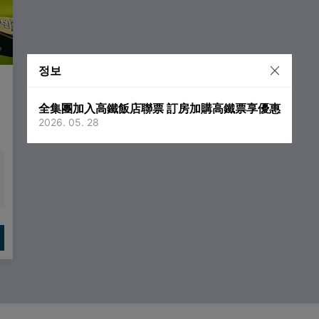
정보
全集團加入高鐵飯店聯票 訂房加購高鐵票享優惠
2026. 05. 28
니
더
으