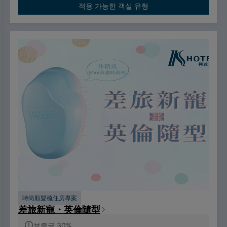
적용 가능한 객실 유형
時尚順髮梳住房專案
差旅新寵・英倫隨型
보증금 30%