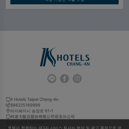
K Hotels Taipei Chang-An
886225169999
타이페이시 송장로 61-1
柯達大飯店股份有限公司長安分公司
회사 번호 45096677
호텔이 협력하는 제3자 서비스 회사는 분석 및 광고 목적으로 쿠
호텔 등록 번호 臺北市旅館611號