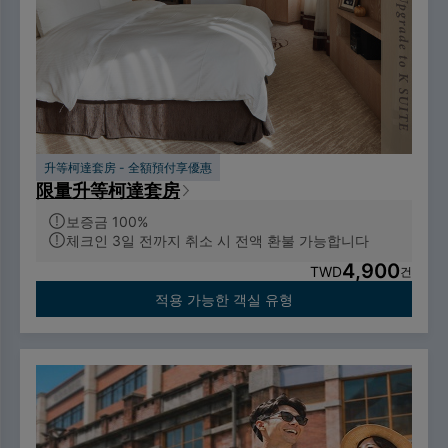
升等柯達套房 - 全額預付享優惠
限量升等柯達套房
보증금 100%
체크인 3일 전까지 취소 시 전액 환불 가능합니다
4,900
TWD
건
적용 가능한 객실 유형