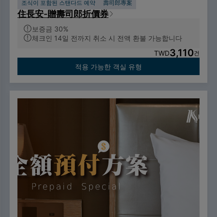
조식이 포함된 스탠다드 예약
壽司郎專案
住長安-贈壽司郎折價券
보증금 30%
체크인 14일 전까지 취소 시 전액 환불 가능합니다
3,110
TWD
건
적용 가능한 객실 유형