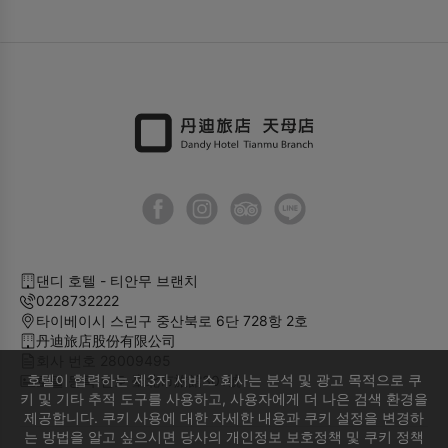
댄디 호텔 - 티안무 브랜치
0228732222
타이베이시 스린구 중산북로 6단 728항 2호
丹迪旅店股份有限公司
회사 번호 28009495
호텔이 협력하는 제3자 서비스 회사는 분석 및 광고 목적으로 쿠
호텔 등록 번호 臺北市旅館301號
키 및 기타 추적 도구를 사용하고, 사용자에게 더 나은 검색 환경을
제공합니다. 쿠키 사용에 대한 자세한 내용과 쿠키 설정을 변경하
는 방법을 알고 싶으시면 당사의 개인정보 보호정책 및 쿠키 정책