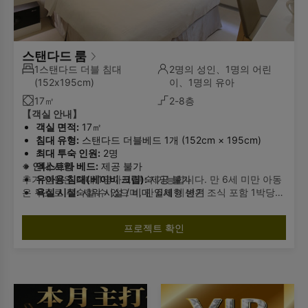
스탠다드 룸
1스탠다드 더블 침대
2명의 성인、1명의 어린
(152x195cm)
이、1명의 유아
17㎡
2-8층
【객실 안내】
객실 면적:
17㎡
침대 유형:
스탠다드 더블베드 1개 (152cm × 195cm)
최대 투숙 인원:
2명
※ 안내 사항
엑스트라 베드:
제공 불가
추가 인원은 최대 1명까지 투숙 가능합니다. 만 6세 미만 아동
유아용 침대(베이비 크립):
제공 불가
은 무료로 투숙할 수 있으며, 만 6세 이상은 조식 포함 1박당
욕실 시설:
샤워 시설 / 비데 일체형 변기
TWD 500의 추가 요금이 부과됩니다. 추가 인원 이용을 원하
시는 경우 사전에 알려주시기 바랍니다. 객실 정원을 초과하는
프로젝트 확인
경우에는 체크인이 불가하오니 양해 부탁드립니다.