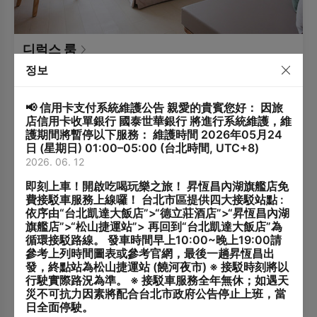
디럭스 룸
1스탠다드 더블 침대
2명의 성인、1명의 어린
정보
(152x195cm)
이、1명의 유아
26㎡
2-8층
📢 信用卡支付系統維護公告 親愛的貴賓您好： 因旅
【객실 안내】
店信用卡收單銀行 國泰世華銀行 將進行系統維護，維
객실 면적: 26㎡
護期間將暫停以下服務： 維護時間 2026年05月24
침대 타입: 스탠다드 더블베드 1개 (152cm × 195cm)
日 (星期日) 01:00–05:00 (台北時間, UTC+8)
최대 투숙 인원: 2명 (엑스트라 베드 이용 시 최대 3명)
2026. 06. 12
【추가 투숙객 안내】
엑스트라 베드: 가능 (데이베드)
유아용 침대: 가능 (무료 제공, 수량 한정, 사전 예약 필수)
추가 투숙객은 최대 1명까지 가능합니다.
即刻上車！開啟吃喝玩樂之旅！ 昇恆昌內湖旗艦店免
욕실 시설: 샤워실 / 비데 화장실
만 6세 미만 어린이는 무료로 투숙할 수 있습니다.
費接駁車服務上線囉！ 台北市區提供四大接駁站點 :
만 6세 이상은 1박당 TWD 500(조식 포함)의 추가 요금이
依序由“台北凱達大飯店”>“德立莊酒店”>“昇恆昌內湖
【엑스트라 베드 서비스】
부과됩니다.
旗艦店”>“松山捷運站”> 再回到“台北凱達大飯店”為
추가 투숙객이 있는 경우 사전에 호텔로 알려주시기 바랍니
본 객실 타입은 엑스트라 베드(데이베드) 추가가 가능합니
循環接駁路線。 發車時間早上10:00~晚上19:00請
다.
다.
參考上列時間圖表或參考官網，最後一趟昇恆昌出
객실 정원을 초과하는 경우 체크인이 불가합니다.
요금: 1박당 TWD 800(조식 포함)
發，終點站為松山捷運站 (饒河夜市) ※ 接駁時刻將以
수량이 한정되어 있으므로 사전 요청이 필요합니다.
行駛實際路況為準。 ※ 接駁車服務全年無休；如遇天
호텔에서 확인 후 제공해 드립니다.
災不可抗力因素將配合台北市政府公告停止上班，當
프로젝트 확인
日全面停駛。