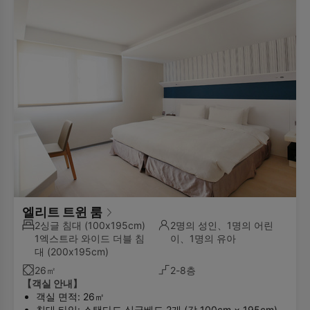
엘리트 트윈 룸
2싱글 침대
(100x195cm)
2명의 성인、1명의 어린
1엑스트라 와이드 더블 침
이、1명의 유아
대
(200x195cm)
26㎡
2-8층
【객실 안내】
객실 면적: 26㎡
침대 타입: 스탠다드 싱글베드 2개 (각 100cm × 195cm)