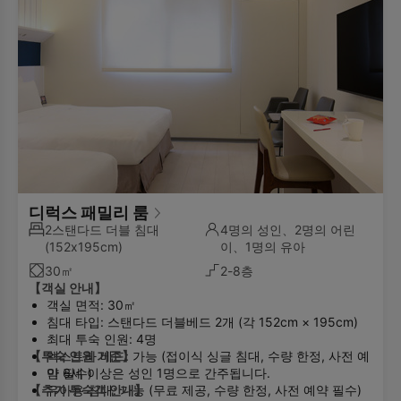
디럭스 패밀리 룸
2스탠다드 더블 침대
4명의 성인、2명의 어린
(152x195cm)
이、1명의 유아
30㎡
2-8층
【객실 안내】
객실 면적: 30㎡
침대 타입: 스탠다드 더블베드 2개 (각 152cm × 195cm)
최대 투숙 인원: 4명
【투숙 인원 기준】
엑스트라 베드: 가능 (접이식 싱글 침대, 수량 한정, 사전 예
약 필수)
만 6세 이상은 성인 1명으로 간주됩니다.
【추가 투숙객 안내】
유아용 침대: 가능 (무료 제공, 수량 한정, 사전 예약 필수)