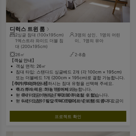
디럭스 트윈 룸
2싱글 침대
(100x195cm)
3명의 성인、1명의 어린
1엑스트라 와이드 더블 침
이、1명의 유아
대
(200x195cm)
26㎡
2-8층
【객실 안내】
객실 면적: 26㎡
침대 타입: 스탠다드 싱글베드 2개 (각 100cm × 195cm)
또는 더블베드 1개 (200cm × 195cm)로 결합 가능합니다.
【추가 투숙객 안내】
예약 과정에서 원하시는 침대 유형을 선택해 주세요.
엑스트라 베드: 가능 (데이베드)
추가 투숙객은 최대 1명까지 가능합니다.
만 6세 미만 어린이는 무료로 투숙할 수 있습니다.
추가 요금: 1박당 TWD 800 (조식 포함)
만 6세 이상은 1박당 TWD 500(조식 포함)의 추가 요금이
사전 요청이 필요하며 호텔에서 준비해 드립니다.
최대 투숙 인원: 2명 (엑스트라 베드 이용 시 최대 3명)
부과됩니다.
유아용 침대: 가능 (무료 제공, 수량 한정, 사전 예약 필수)
추가 투숙객이 있는 경우 사전에 호텔로 알려주시기 바랍니
프로젝트 확인
욕실 시설: 샤워실 / 비데 화장실
다.
객실 정원을 초과하는 경우 체크인이 불가합니다.