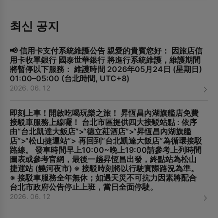
최신 공지
📢 信用卡支付系統維護公告 親愛的貴賓您好： 因旅店信
用卡收單銀行 國泰世華銀行 將進行系統維護，維護期間
將暫停以下服務： 維護時間 2026年05月24日 (星期日)
01:00–05:00 (台北時間, UTC+8)
2026. 06. 12
即刻上車！開啟吃喝玩樂之旅！ 昇恆昌內湖旗艦店免費
接駁車服務上線囉！ 台北市區提供四大接駁站點 : 依序
由“台北凱達大飯店”>“德立莊酒店”>“昇恆昌內湖旗艦
店”>“松山捷運站”> 再回到“台北凱達大飯店”為循環接駁
路線。 發車時間早上10:00~晚上19:00請參考上列時間
圖表或參考官網，最後一趟昇恆昌出發，終點站為松山
捷運站 (饒河夜市) ※ 接駁時刻將以行駛實際路況為準。
※ 接駁車服務全年無休；如遇天災不可抗力因素將配合
台北市政府公告停止上班，當日全面停駛。
2026. 06. 12