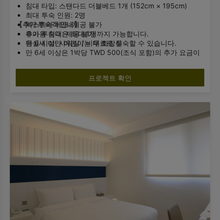
침대 타입: 스탠다드 더블베드 1개 (152cm × 195cm)
최대 투숙 인원: 2명
【추가 투숙객 안내】
엑스트라 베드: 제공 불가
유아용 침대: 제공 불가
추가 투숙객은 최대 1명까지 가능합니다.
욕실 시설: 샤워실 / 비데 화장실
만 6세 미만 어린이는 무료로 투숙할 수 있습니다.
만 6세 이상은 1박당 TWD 500(조식 포함)의 추가 요금이
부과됩니다.
추가 투숙객이 있는 경우 사전에 호텔로 알려주시기 바랍니
프로젝트 확인
다.
객실 정원을 초과하는 경우 체크인이 불가합니다.