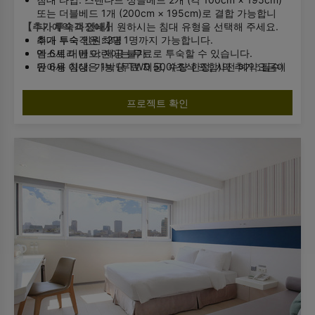
또는 더블베드 1개 (200cm × 195cm)로 결합 가능합니
【추가 투숙객 안내】
다. 예약 과정에서 원하시는 침대 유형을 선택해 주세요.
최대 투숙 인원: 2명
추가 투숙객은 최대 1명까지 가능합니다.
엑스트라 베드: 제공 불가
만 6세 미만 어린이는 무료로 투숙할 수 있습니다.
유아용 침대: 가능 (무료 제공, 수량 한정, 사전 예약 필수)
만 6세 이상은 1박당 TWD 500(조식 포함)의 추가 요금이
욕실 시설: 샤워실 / 비데 화장실
부과됩니다.
추가 투숙객이 있는 경우 사전에 호텔로 알려주시기 바랍니
프로젝트 확인
다.
객실 정원을 초과하는 경우 체크인이 불가합니다.