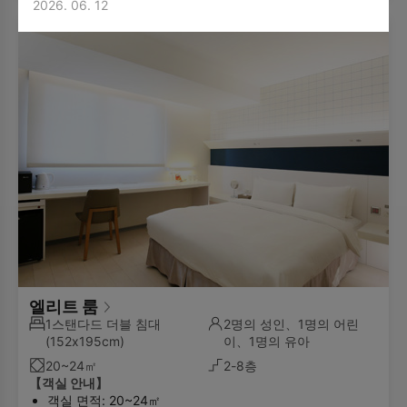
2026. 06. 12
엘리트 룸
1스탠다드 더블 침대
2명의 성인、1명의 어린
(152x195cm)
이、1명의 유아
20~24㎡
2-8층
【객실 안내】
객실 면적: 20~24㎡