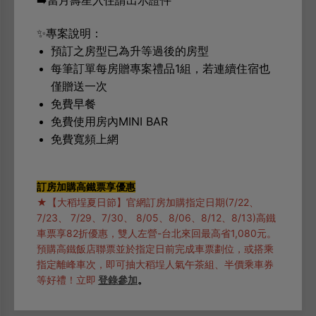
➡️當月壽星入住請出示證件
✨專案說明：
預訂之房型已為升等過後的房型
每筆訂單每房贈專案禮品1組，若連續住宿也
僅贈送一次
免費早餐
免費使用房內MINI BAR
免費寬頻上網
訂房加購高鐵票享優惠
★【大稻埕夏日節】官網訂房加購指定日期(7/22、
7/23、 7/29、7/30、 8/05、8/06、8/12、8/13)高鐵
車票享82折優惠，雙人左營-台北來回最高省1,080元。
預購高鐵飯店聯票並於指定日前完成車票劃位，或搭乘
指定離峰車次，即可抽大稻埕人氣午茶組、半價乘車券
等好禮！立即
登錄參加
。