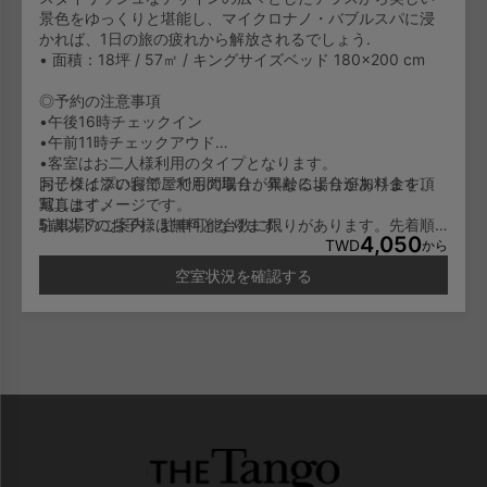
景色をゆっくりと堪能し、マイクロナノ・バブルスパに浸
かれば、1日の旅の疲れから解放されるでしょう.
• 面積：18坪 / 57㎡ / キングサイズベッド 180×200 cm
◎予約の注意事項
•午後16時チェックイン
•午前11時チェックアウド
•客室はお二人様利用のタイプとなります。
お子様は添い寝でご利用の場合、年齢により追加料金を頂
同じタイプのお部屋でも間取りが異なる場合があります。
戴します。
写真はイメージです。
5歳以下のお子様は無料となります。
駐車場のご案内：駐車可能台数に限りがあります。先着順
4,050
6-11歳のお子様は一泊NT600/人となります。
でのご利用となり、予約はできません。
TWD
から
12歳以上のお子様は大人料金と同じに一泊NT1,000/人とな
空室状況を確認する
ります。