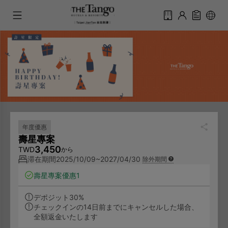
年度優惠
壽星專案
3,450
TWD
から
滞在期間
2025/10/09~2027/04/30
除外期間
壽星專案優惠
1
デポジット30%
チェックインの14日前までにキャンセルした場合、
全額返金いたします