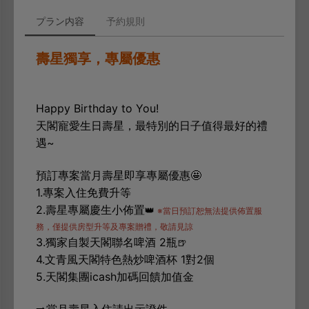
プラン内容
予約規則
壽星獨享，專屬優惠
Happy Birthday to You!
天閣寵愛生日壽星，最特別的日子值得最好的禮
遇~
預訂專案當月壽星即享專屬優惠🤩
1.專案入住免費升等
2.壽星專屬慶生小佈置
👑
※當日預訂恕無法提供佈置服
務，僅提供房型升等及專案贈禮，敬請見諒
3.獨家自製天閣聯名啤酒 2瓶
🍺
4.文青風天閣特色熱炒啤酒杯 1對2個
5.天閣集團icash加碼回饋加值金