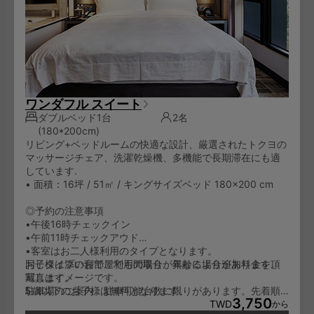
ワンダフル スイート
ダブルベッド1台
2名
(180*200cm)
リビング+ベッドルームの快適な設計、厳選されたトクヨの
マッサージチェア、洗濯乾燥機、多機能で長期滞在にも適
しています.
• 面積：16坪 / 51㎡ / キングサイズベッド 180×200 cm
◎予約の注意事項
•午後16時チェックイン
•午前11時チェックアウド
•客室はお二人様利用のタイプとなります。
お子様は添い寝でご利用の場合、年齢により追加料金を頂
同じタイプのお部屋でも間取りが異なる場合があります。
戴します。
写真はイメージです。
5歳以下のお子様は無料となります。
駐車場のご案内：駐車可能台数に限りがあります。先着順
3,750
6-11歳のお子様は一泊NT600/人となります。
でのご利用となり、予約はできません。
TWD
から