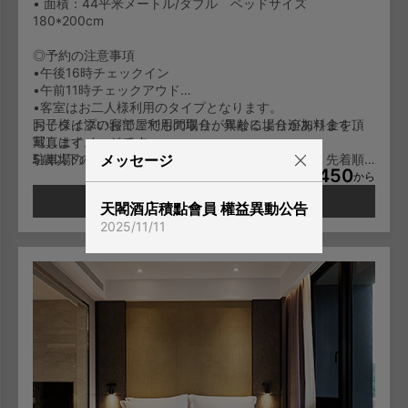
• 面積：44平米メートル/ダブル ベッドサイズ
180*200cm
◎予約の注意事項
•午後16時チェックイン
•午前11時チェックアウド
•客室はお二人様利用のタイプとなります。
お子様は添い寝でご利用の場合、年齢により追加料金を頂
同じタイプのお部屋でも間取りが異なる場合があります。
戴します。
写真はイメージです。
5歳以下のお子様は無料となります。
駐車場のご案内：駐車可能台数に限りがあります。先着順
メッセージ
3,450
6-11歳のお子様は一泊NT600/人となります。
でのご利用となり、予約はできません。
TWD
から
12歳以上のお子様は大人料金と同じに一泊NT1,000/人とな
空室状況を確認する
天閣酒店積點會員 權益異動公告
ります。
2025/11/11