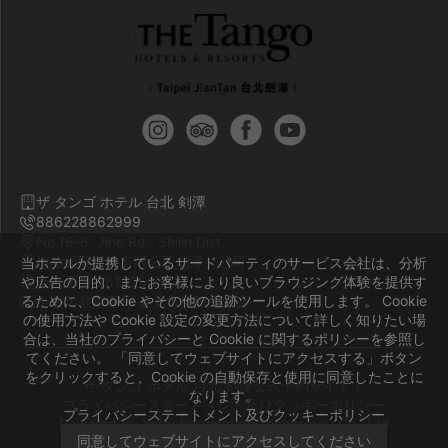
ザ タンゴ ホテル 台北 剣潭
886228862999
No.16-6, Jihe Rd., Shilin Dist.,
柯旅天閣股份有限公司劍潭分公司
当ホテルが提携しているサードパーティのサービス会社は、分析
や広告の目的、またお客様により良いブラウジング体験を提供す
会社番号 55162507
るために、Cookie やその他の追跡ツールを使用します。 Cookie
ホテル登録番号 臺北市旅館676號
の使用方法や Cookie 設定の変更方法について詳しく知りたい場
合は、当社のプライバシーと Cookie に関するポリシーを参照し
てください。 「同意してウェブサイトにアクセスする」ボタン
をクリックすると、Cookie の自動保存と使用に同意したことに
ザ タンゴ ホテル 台北 剣潭公式予約サイト｜
なります。
プライバシーステートメント及びクッキーポリシー
プライバシーステートメント及びクッキーポリシー
Powered by
Yotor Information Technology Co., Ltd
同意してウェブサイトにアクセスしてください
© 2014-2026 All Rights Reserved.