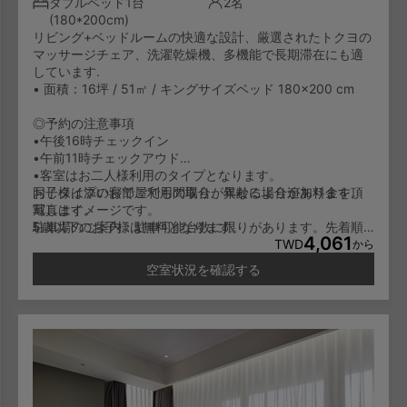
ダブルベッド1台
2名
(180*200cm)
リビング+ベッドルームの快適な設計、厳選されたトクヨの
マッサージチェア、洗濯乾燥機、多機能で長期滞在にも適
しています.
• 面積：16坪 / 51㎡ / キングサイズベッド 180×200 cm
◎予約の注意事項
•午後16時チェックイン
•午前11時チェックアウド
•客室はお二人様利用のタイプとなります。
お子様は添い寝でご利用の場合、年齢により追加料金を頂
同じタイプのお部屋でも間取りが異なる場合があります。
戴します。
写真はイメージです。
5歳以下のお子様は無料となります。
駐車場のご案内：駐車可能台数に限りがあります。先着順
4,061
6-11歳のお子様は一泊NT600/人となります。
でのご利用となり、予約はできません。
TWD
から
12歳以上のお子様は大人料金と同じに一泊NT1,000/人とな
空室状況を確認する
ります。