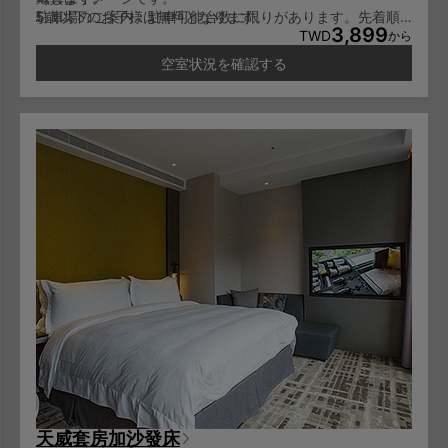
5歳以下のお子様は無料となります。
駐車場のご案内：駐車可能台数に限りがあります。先着順
3,899
6-11歳のお子様は一泊NT600/人となります。
でのご利用となり、予約はできません。
TWD
から
12歳以上のお子様は大人料金と同じに一泊NT1,000/人とな
空室状況を確認する
ります。
天威套房加沙發床