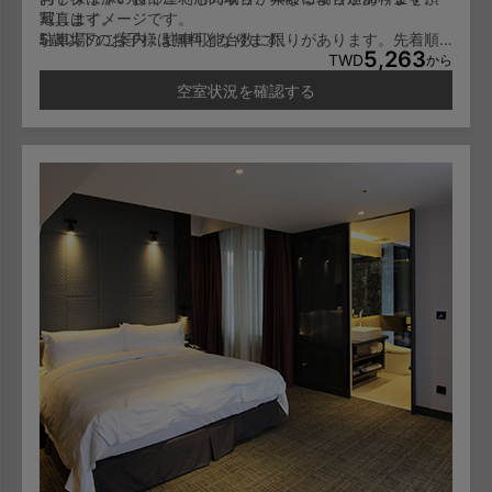
戴します。
写真はイメージです。
5歳以下のお子様は無料となります。
駐車場のご案内：駐車可能台数に限りがあります。先着順
5,263
6-11歳のお子様は一泊NT600/人となります。
でのご利用となり、予約はできません。
TWD
から
12歳以上のお子様は大人料金と同じに一泊NT1,000/人とな
空室状況を確認する
ります。