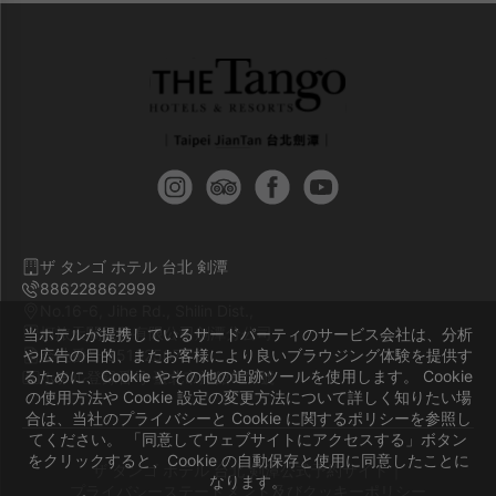
ザ タンゴ ホテル 台北 剣潭
886228862999
No.16-6, Jihe Rd., Shilin Dist.,
柯旅天閣股份有限公司劍潭分公司
当ホテルが提携しているサードパーティのサービス会社は、分析
や広告の目的、またお客様により良いブラウジング体験を提供す
会社番号 55162507
るために、Cookie やその他の追跡ツールを使用します。 Cookie
ホテル登録番号 臺北市旅館676號
の使用方法や Cookie 設定の変更方法について詳しく知りたい場
合は、当社のプライバシーと Cookie に関するポリシーを参照し
てください。 「同意してウェブサイトにアクセスする」ボタン
をクリックすると、Cookie の自動保存と使用に同意したことに
ザ タンゴ ホテル 台北 剣潭公式予約サイト｜
なります。
プライバシーステートメント及びクッキーポリシー