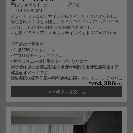
ダブルベッド1台
2名
(180*200cm)
スタイリッシュなデザインの広々としたテラスから美しい
景色をゆっくりと堪能し、マイクロナノ・バブルスパに浸
かれば、1日の旅の疲れから解放されるでしょう.
• 面積：18坪 / 57㎡ / キングサイズベッド 180×200 cm
◎予約の注意事項
•午後16時チェックイン
•午前11時チェックアウド
•客室はお二人様利用のタイプとなります。
お子様は添い寝でご利用の場合、年齢により追加料金を頂
同じタイプのお部屋でも間取りが異なる場合があります。
戴します。
写真はイメージです。
5歳以下のお子様は無料となります。
駐車場のご案内：駐車可能台数に限りがあります。先着順
4,386
6-11歳のお子様は一泊NT600/人となります。
でのご利用となり、予約はできません。
TWD
から
12歳以上のお子様は大人料金と同じに一泊NT1,000/人とな
空室状況を確認する
ります。