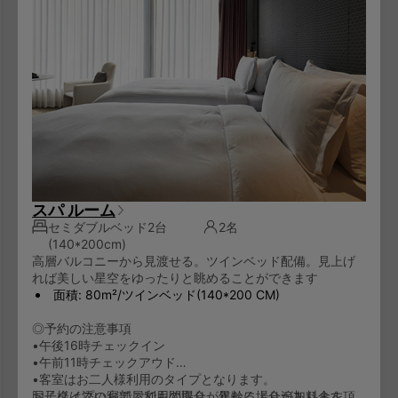
スパ ルーム
セミダブルベッド2台
2名
(140*200cm)
高層バルコニーから見渡せる。ツインベッド配備。見上げ
れば美しい星空をゆったりと眺めることができます
面積: 80m²/ツインベッド(140*200 CM)
◎予約の注意事項
•午後16時チェックイン
•午前11時チェックアウド
•客室はお二人様利用のタイプとなります。
お子様は添い寝でご利用の場合、年齢により追加料金を頂
同じタイプのお部屋でも間取りが異なる場合があります。