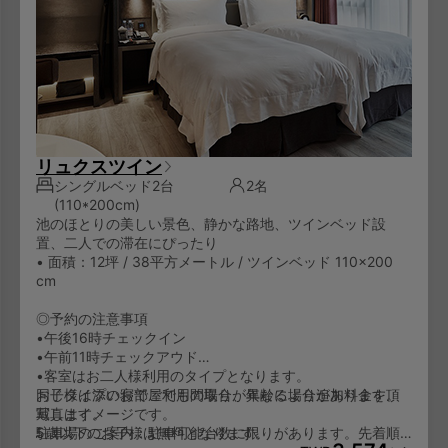
リュクスツイン
シングルベッド2台
2名
(110*200cm)
池のほとりの美しい景色、静かな路地、ツインベッド設
置、二人での滞在にぴったり
• 面積：12坪 / 38平方メートル / ツインベッド 110×200
cm
◎予約の注意事項
•午後16時チェックイン
•午前11時チェックアウド
•客室はお二人様利用のタイプとなります。
お子様は添い寝でご利用の場合、年齢により追加料金を頂
同じタイプのお部屋でも間取りが異なる場合があります。
戴します。
写真はイメージです。
5歳以下のお子様は無料となります。
駐車場のご案内：駐車可能台数に限りがあります。先着順