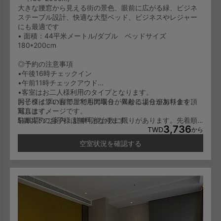
大きな腰窓から見える街の景色、眼前に広がる緑、ビジネ
ステーブル設計、快適な大型ベッド、ビジネスやレジャー
にも最適です
• 面積：44平米メートル/ダブル ベッドサイズ
180*200cm
◎予約の注意事項
•午後16時チェックイン
•午前11時チェックアウド
•客室はお二人様利用のタイプとなります。
お子様は添い寝でご利用の場合、年齢により追加料金を頂
同じタイプのお部屋でも間取りが異なる場合があります。
戴します。
写真はイメージです。
5歳以下のお子様は無料となります。
駐車場のご案内：駐車可能台数に限りがあります。先着順
3,736
6-11歳のお子様は一泊NT600/人となります。
でのご利用となり、予約はできません。
TWD
から
12歳以上のお子様は大人料金と同じに一泊NT1,000/人とな
空室状況を確認する
ります。