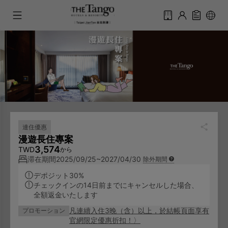
連住優惠
漫遊長住專案
3,574
TWD
から
滞在期間
2025/09/25~2027/04/30
除外期間
デポジット30%
チェックインの14日前までにキャンセルした場合、
全額返金いたします
凡連續入住3晚（含）以上，於結帳頁面享有
プロモーション
官網限定優惠折扣！
〉