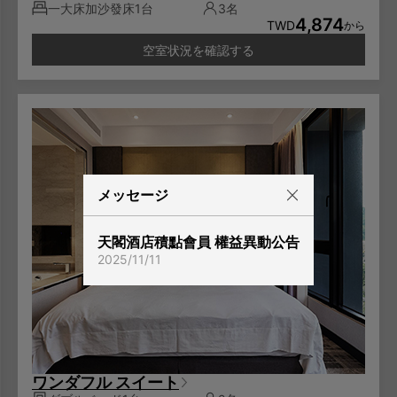
一大床加沙發床1台
3名
4,874
TWD
から
空室状況を確認する
メッセージ
天閣酒店積點會員 權益異動公告
2025/11/11
ワンダフル スイート