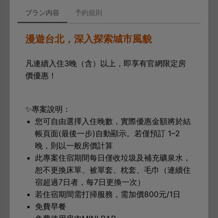
プラン内容
予約規則
漫遊台北，深入探索城市風貌
凡連續入住3晚（含）以上，即享有官網限定房
價優惠！
✨專案說明：
您可自由選擇入住晚數，實際優惠金額將於結
帳頁面(最後一步)自動顯示。若僅預訂 1–2
晚，則以一般房價計算
此專案住宿期間每日僅收垃圾及補充礦泉水，
恕不更換床單、被單套、枕套、毛巾（連續住
宿超過7日者，每7日更換一次）
若住宿期間需打掃服務，需加價800元/1日
免費早餐