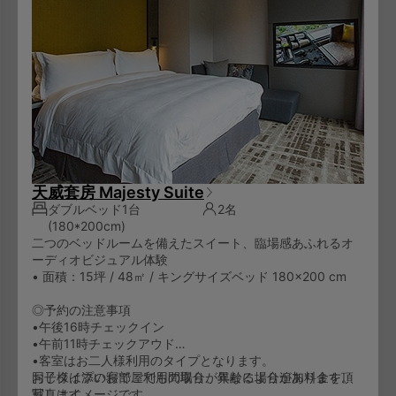
天威套房 Majesty Suite
ダブルベッド1台
2名
(180*200cm)
二つのベッドルームを備えたスイート、臨場感あふれるオ
ーディオビジュアル体験
• 面積：15坪 / 48㎡ / キングサイズベッド 180×200 cm
◎予約の注意事項
•午後16時チェックイン
•午前11時チェックアウド
•客室はお二人様利用のタイプとなります。
お子様は添い寝でご利用の場合、年齢により追加料金を頂
同じタイプのお部屋でも間取りが異なる場合があります。
戴します。
写真はイメージです。