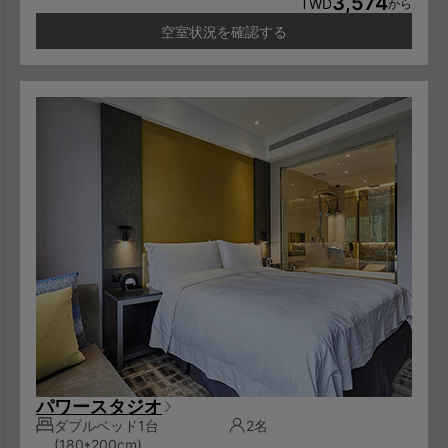
3,574
6-11歳のお子様は一泊NT600/人となります。
でのご利用となり、予約はできません。
TWD
から
12歳以上のお子様は大人料金と同じに一泊NT1,000/人とな
空室状況を確認する
ります。
パワースタジオ
ダブルベッド1台
2名
(180*200cm)