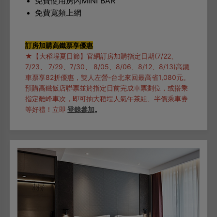
免費使用房內MINI BAR
免費寬頻上網
訂房加購高鐵票享優惠
★【大稻埕夏日節】官網訂房加購指定日期(7/22、
7/23、 7/29、7/30、 8/05、8/06、8/12、8/13)高鐵
車票享82折優惠，雙人左營-台北來回最高省1,080元。
預購高鐵飯店聯票並於指定日前完成車票劃位，或搭乘
指定離峰車次，即可抽大稻埕人氣午茶組、半價乘車券
等好禮！立即
登錄參加
。