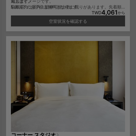
戴します。
写真はイメージです。
5歳以下のお子様は無料となります。
駐車場のご案内：駐車可能台数に限りがあります。先着順
4,061
6-11歳のお子様は一泊NT600/人となります。
でのご利用となり、予約はできません。
TWD
から
12歳以上のお子様は大人料金と同じに一泊NT1,000/人とな
空室状況を確認する
ります。
コーナー スタジオ