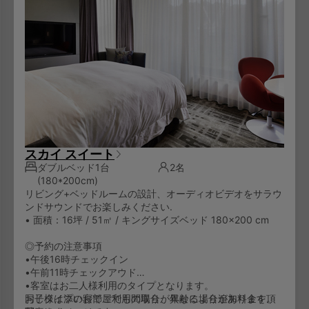
スカイ スイート
ダブルベッド1台
2名
(180*200cm)
リビング+ベッドルームの設計、オーディオビデオをサラウ
ンドサウンドでお楽しみください.
• 面積：16坪 / 51㎡ / キングサイズベッド 180×200 cm
◎予約の注意事項
•午後16時チェックイン
•午前11時チェックアウド
•客室はお二人様利用のタイプとなります。
お子様は添い寝でご利用の場合、年齢により追加料金を頂
同じタイプのお部屋でも間取りが異なる場合があります。