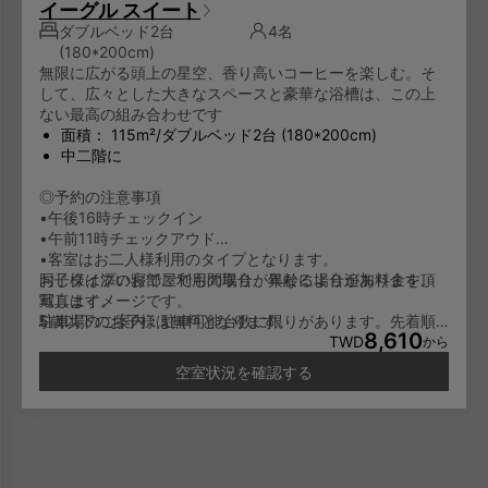
イーグル スイート
ダブルベッド2台
4名
(180*200cm)
無限に広がる頭上の星空、香り高いコーヒーを楽しむ。そ
して、広々とした大きなスペースと豪華な浴槽は、この上
ない最高の組み合わせです
面積： 115m²/ダブルベッド2台 (180*200cm)
中二階に
◎予約の注意事項
•午後16時チェックイン
•午前11時チェックアウド
•客室はお二人様利用のタイプとなります。
お子様は添い寝でご利用の場合、年齢により追加料金を頂
同じタイプのお部屋でも間取りが異なる場合があります。
戴します。
写真はイメージです。
5歳以下のお子様は無料となります。
駐車場のご案内：駐車可能台数に限りがあります。先着順
8,610
6-11歳のお子様は一泊NT600/人となります。
でのご利用となり、予約はできません。
TWD
から
12歳以上のお子様は大人料金と同じに一泊NT1,000/人とな
空室状況を確認する
ります。